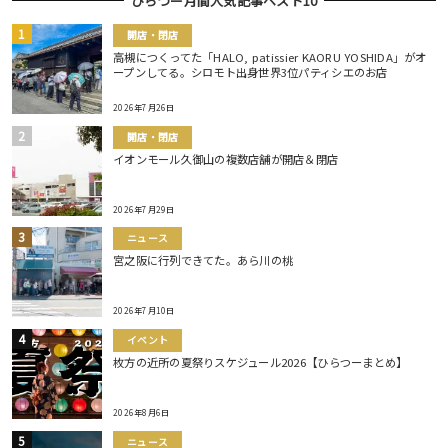
ひらつー月間人気記事ベスト10
開店・閉店
高槻につくってた「HALO, patissier KAORU YOSHIDA」がオ
ープンしてる。シロモト出身世界3位パティシエのお店
2026年7月26日
開店・閉店
イオンモール久御山の複数店舗が開店＆閉店
2026年7月29日
ニュース
宮之阪に行列できてた。あら川の桃
2026年7月10日
イベント
枚方の近所の夏祭りスケジュール2026【ひらつーまとめ】
2026年8月6日
ニュース