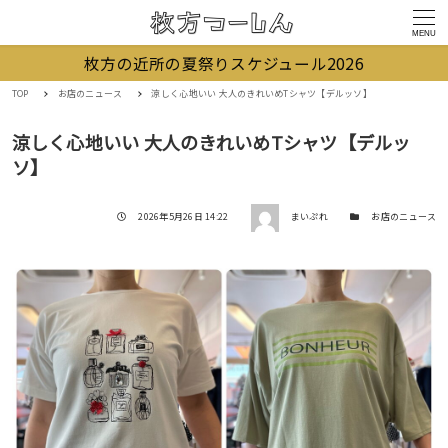
MENU
枚方の近所の夏祭りスケジュール2026
TOP
お店のニュース
涼しく心地いい 大人のきれいめTシャツ【デルッソ】
涼しく心地いい 大人のきれいめTシャツ【デルッ
ソ】
著者
投稿日
カテゴリー
2026年5月26日 14:22
まいぷれ
お店のニュース