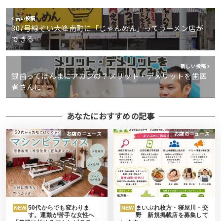
古い投稿
307号線ぞい大峰南町に「じゃんめん」ってラーメン店が
できる…
新しい投稿
銀歯ってほんまにアカンの？メリット・デメリットを歯医
者さんに…
あなたにおすすめの記事
お店のニュース
お店のニュース
50代からでも変わりま
まいぷれ枚方・寝屋川・交
NEW
NEW
す。運動が苦手な女性へ
野 新規掲載店を募集して