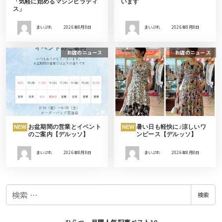
「気軽に始めるマシンピラティ
います
ス」
まいぷれ
2026年8月8日
まいぷれ
2026年8月8日
お店のニュース
お店のニュース
お盆期間の営業とイベント
暑い日も軽快に♪涼しいワ
NEW
NEW
のご案内【デルッソ】
ンピース【デルッソ】
まいぷれ
2026年8月8日
まいぷれ
2026年8月8日
検
検索
索