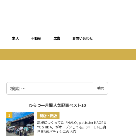
求人
不動産
広告
お問い合わせ
検
検索
索
ひらつー月間人気記事ベスト10
開店・閉店
高槻につくってた「HALO, patissier KAORU
YOSHIDA」がオープンしてる。シロモト出身
世界3位パティシエのお店