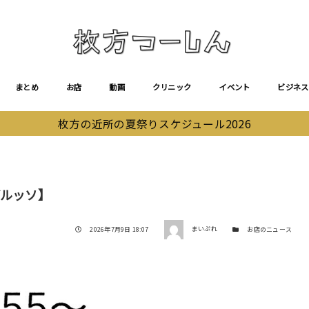
まとめ
お店
動画
クリニック
イベント
ビジネス
枚方の近所の夏祭りスケジュール2026
】
デルッソ】
著者
投稿日
カテゴリー
2026年7月9日 18:07
まいぷれ
お店のニュース