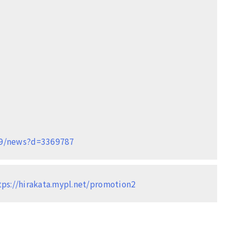
849/news?d=3369787
tps://hirakata.mypl.net/promotion2