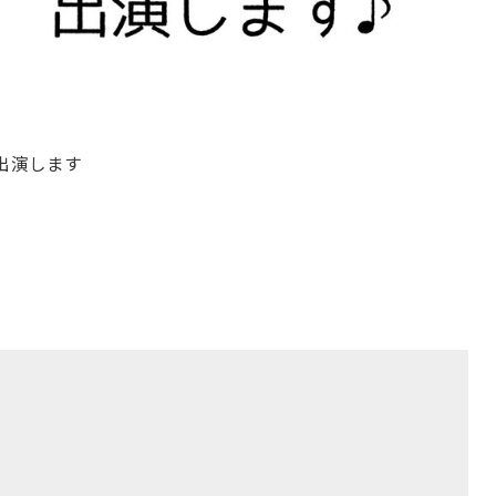
出演します
た