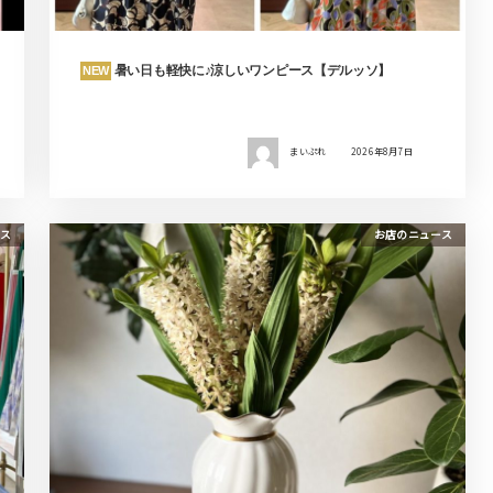
暑い日も軽快に♪涼しいワンピース【デルッソ】
NEW
まいぷれ
2026年8月7日
ス
お店のニュース