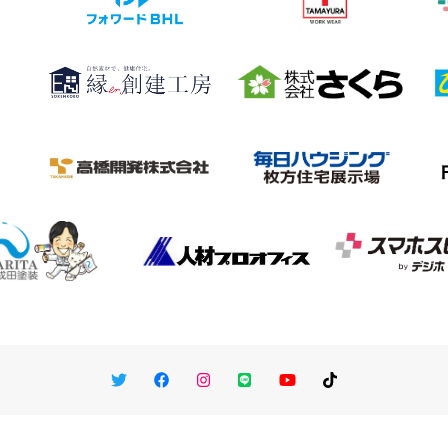
Twitter
Facebook
Instagram
LINE
You Tube
TikTok