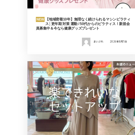
【地域密着10年】無理なく続けられるマシンピラティ
NEW
ス│更年期 対策 運動 / 50代からのピラティス！新規会
員募集中＆今なら健康グッズプレゼント
まいぷれ
2026年8月7日
お店のニュー