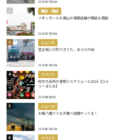
2026年7月26日
開店・閉店
イオンモール久御山の複数店舗が開店＆閉店
2026年7月29日
ニュース
宮之阪に行列できてた。あら川の桃
2026年7月10日
イベント
枚方の近所の夏祭りスケジュール2026【ひら
つーまとめ】
2026年8月6日
ニュース
お隣八幡でうなぎ食べ放題やってる！
2026年7月23日
イベント