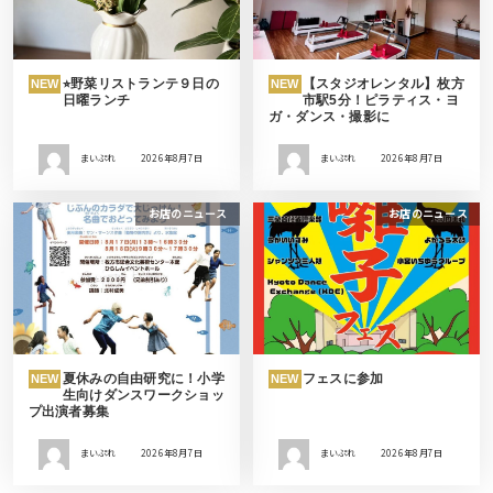
⭐︎野菜リストランテ９日の
【スタジオレンタル】枚方
NEW
NEW
日曜ランチ
市駅5分！ピラティス・ヨ
ガ・ダンス・撮影に
まいぷれ
2026年8月7日
まいぷれ
2026年8月7日
お店のニュース
お店のニュース
夏休みの自由研究に！小学
フェスに参加
NEW
NEW
生向けダンスワークショッ
プ出演者募集
まいぷれ
2026年8月7日
まいぷれ
2026年8月7日