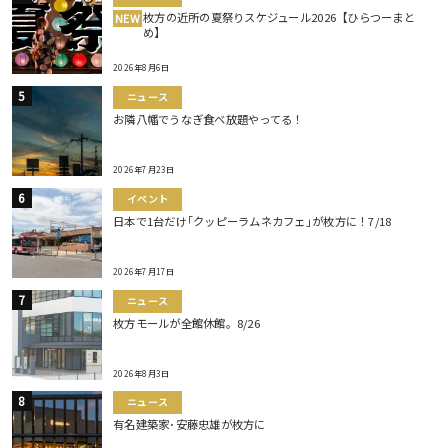
枚方の近所の夏祭りスケジュール2026【ひらつーまと
NEW
め】
2026年8月6日
ニュース
お隣八幡でうなぎ食べ放題やってる！
2026年7月23日
イベント
日本で1台だけ｢クッピーラムネカフェ｣が枚方に！7/18
2026年7月17日
ニュース
枚方モールが全館休館。8/26
2026年8月3日
ニュース
有名建築家･安藤忠雄が枚方に