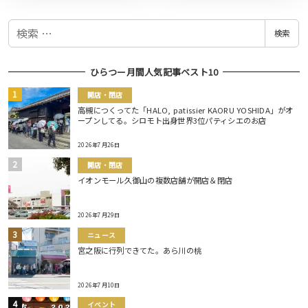
検
検索
索
ひらつー月間人気記事ベスト10
開店・閉店
高槻につくってた「HALO, patissier KAORU YOSHIDA」がオ
ープンしてる。シロモト出身世界3位パティシエのお店
2026年7月26日
開店・閉店
イオンモール久御山の複数店舗が開店＆閉店
2026年7月29日
ニュース
宮之阪に行列できてた。あら川の桃
2026年7月10日
イベント