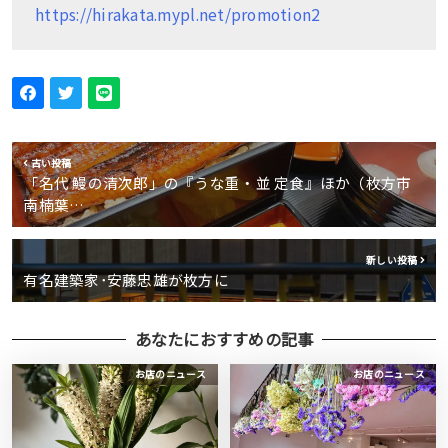
https://hirakata.mypl.net/promotion2
古い投稿
「名代 鰻の清次郎」の『うな重・並 定食』ほか（枚方市
南楠葉…
新しい投稿
有名建築家･安藤忠雄が枚方に
あなたにおすすめの記事
お店のニュース
お店のニュース