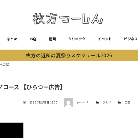
まとめ
お店
動画
クリニック
イベント
ビジネス
枚方の近所の夏祭りスケジュール2026
ー広告】
コース 【ひらつー広告】
著者
投稿日
カテゴリー
カテゴリー
2025年12月3日 17:00
garsun II
グルメ
広告