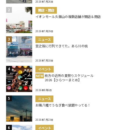
2026年7月26日
開店・閉店
イオンモール久御山の複数店舗が開店＆閉店
2026年7月29日
ニュース
宮之阪に行列できてた。あら川の桃
2026年7月10日
イベント
枚方の近所の夏祭りスケジュール
NEW
2026【ひらつーまとめ】
2026年8月6日
ニュース
お隣八幡でうなぎ食べ放題やってる！
2026年7月23日
イベント