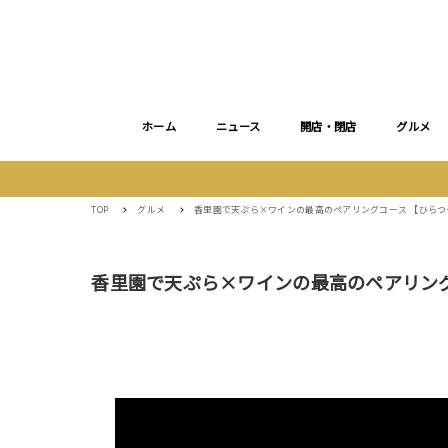
ホーム
ニュース
開店・閉店
グルメ
TOP
グルメ
香里園で天ぷら×ワインの最高のペアリングコース 【ひらつ
香里園で天ぷら×ワインの最高のペアリング