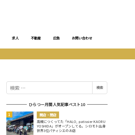
求人
不動産
広告
お問い合わせ
検
検索
索
ひらつー月間人気記事ベスト10
開店・閉店
高槻につくってた「HALO, patissier KAORU
YOSHIDA」がオープンしてる。シロモト出身
世界3位パティシエのお店