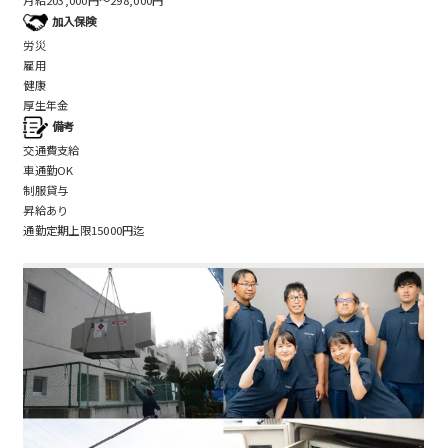
加入保険
労災
雇用
健康
厚生年金
備考
交通費支給
車通勤OK
制服貸与
昇給あり
通勤定期上限15000円迄