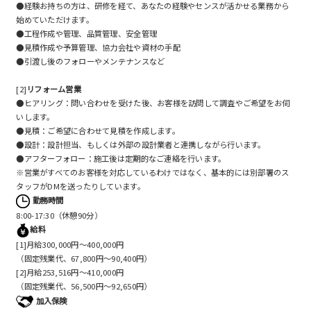
●経験お持ちの方は、研修を経て、あなたの経験やセンスが活かせる業務から
始めていただけます。
●工程作成や管理、品質管理、安全管理
●見積作成や予算管理、協力会社や資材の手配
●引渡し後のフォローやメンテナンスなど
[2]
リフォーム営業
●ヒアリング：問い合わせを受けた後、お客様を訪問して調査やご希望をお伺
いします。
●見積：ご希望に合わせて見積を作成します。
●設計：設計担当、もしくは外部の設計業者と連携しながら行います。
●アフターフォロー：施工後は定期的なご連絡を行います。
※営業がすべてのお客様を対応しているわけではなく、基本的には別部署のス
タッフがDMを送ったりしています。
勤務時間
8:00-17:30（休憩90分）
給料
[1]月給300,000円〜400,000円
（固定残業代、67,800円～90,400円）
[2]月給253,516円〜410,000円
（固定残業代、56,500円～92,650円）
加入保険