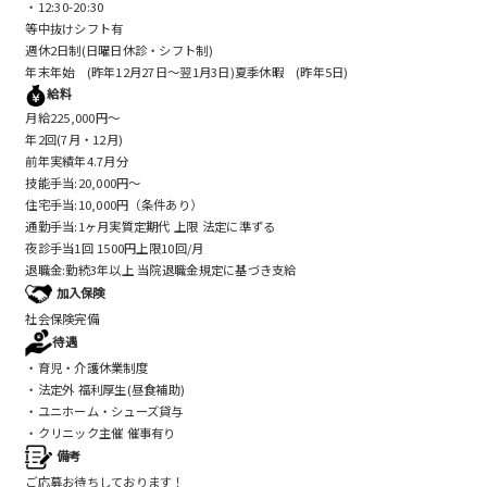
・12:30-20:30
等中抜けシフト有
週休2日制(日曜日休診・シフト制)
年末年始 (昨年12月27日～翌1月3日)夏季休暇 (昨年5日)
給料
月給225,000円～
年2回(7月・12月)
前年実績年4.7月分
技能手当:20,000円～
住宅手当:10,000円（条件あり）
通勤手当:1ヶ月実質定期代 上限 法定に準ずる
夜診手当1回 1500円上限10回/月
退職金:勤続3年以上 当院退職金規定に基づき支給
加入保険
社会保険完備
待遇
・育児・介護休業制度
・法定外 福利厚生(昼食補助)
・ユニホーム・シューズ貸与
・クリニック主催 催事有り
備考
ご応募お待ちしております！