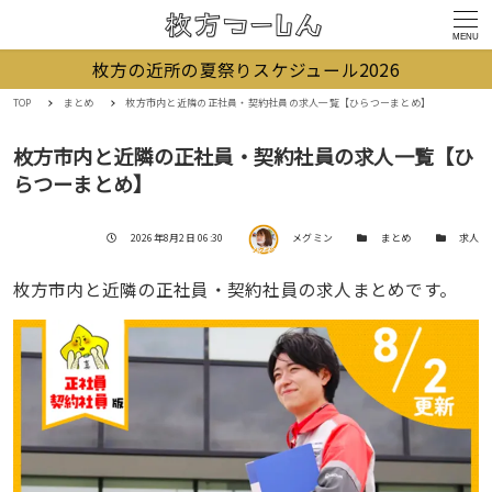
MENU
枚方の近所の夏祭りスケジュール2026
TOP
まとめ
枚方市内と近隣の正社員・契約社員の求人一覧【ひらつーまとめ】
枚方市内と近隣の正社員・契約社員の求人一覧【ひ
らつーまとめ】
著者
投稿日
カテゴリー
カテゴリー
2026年8月2日 06:30
メグミン
まとめ
求人
枚方市内と近隣の正社員・契約社員の求人まとめです。