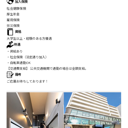
加入保険
社会健康保険
厚生年金
雇用保険
労災保険
資格
大学生以上・経験のある方優遇
待遇
・昇給あり
・社会保険（法定通り加入）
・自転車通勤OK
【交通費支給】 公共交通機関で通勤の場合は全額支給。
備考
ご応募お待ちしております！