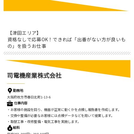
【津田エリア】
資格なしで応募OK！できれば「出番がない方が良いも
の」を扱うお仕事
司電機産業株式会社
勤務地
大阪府枚方市春日北町1-13-6
仕事内容
・お客様の施設を回り、機器が正常に動くかを点検し報告書を作成します。
・交換や整備が必要なお客様には点検データなどを用いて提案します。
・取替工事・改修整備・電気工事を実施します。
給料
月給203,000円〜298,000円