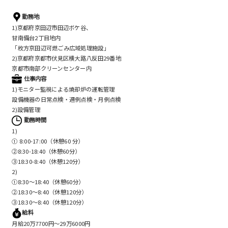
勤務地
1)京都府京田辺市田辺ボケ谷、
甘南備台2丁目地内
「枚方京田辺可燃ごみ広域処理施設」
2)京都府京都市伏見区横大路八反田29番地
京都市南部クリーンセンター内
仕事内容
1)モニター監視による焼却炉の運転管理
設備機器の日常点検・週例点検・月例点検
2)設備管理
勤務時間
1)
① 8:00-17:00（休憩60 分）
②8:30-18:40（休憩60分）
③18:30-8:40（休憩120分）
2)
①8:30〜18:40（休憩60分）
②18:30～8:40（休憩120分）
③18:30～8:40（休憩120分）
給料
月給20万7700円〜29万6000円