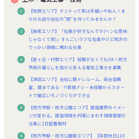
【牧野エリア】テントって実は手縫いやねん！ま
ちのお店や会社の”顔”を作ってみませんか？
【長尾エリア】「社長が好きなんです(ヘンな意味
じゃなくて笑)」すんごいラフな社風やけど枚方の
でっかい現場に携わる仕事
【星ヶ丘・村野エリア】経験がなくてもOK！枚方
市民の暮らしを陰から支える電気工事士を募集
【津田エリア】会社に筋トレルーム、英会話教
室、畑まである…!?資格ナシ・未経験からスター
トで幅広いモノづくりができる
【枚方市駅・枚方公園エリア】建設業界のイメー
ジが変わる。建設現場を円滑にまわす現場管理の
仕事に1日密着取材
【枚方市駅・枚方公園駅エリア】【年間休日110