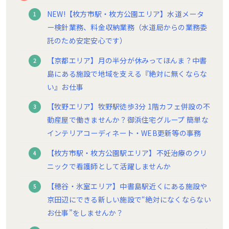
NEW!【枚方市駅・枚方公園エリア】水道メータ
ー検針業務、料金収納業務（水道局からの業務委
託のため安定安心です）
【京都エリア】月の半分が休みってほんま？中書
島にある施設で地域を支える『絶対に無くならな
い』お仕事
【牧野エリア】牧野駅徒歩3分 1階カフェ併設の不
動産屋で働きませんか？御浜住宅グループ 簡単な
インテリアコーディネート・WEB更新等の事務
【枚方市駅・枚方公園駅エリア】不妊治療のクリ
ニックで看護師として活躍しませんか
【穂谷・氷室エリア】中書島駅近くにある施設や
京田辺にできる新しい施設で“絶対になくならない
お仕事”をしませんか？