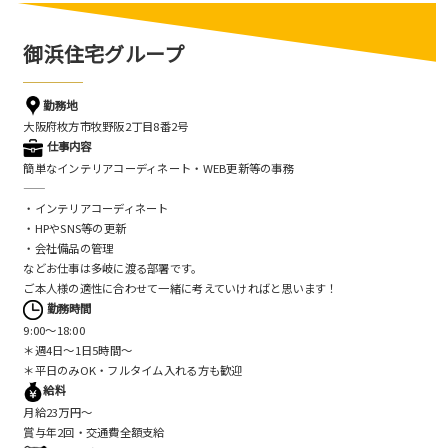
御浜住宅グループ
勤務地
大阪府枚方市牧野阪2丁目8番2号
仕事内容
簡単なインテリアコーディネート・WEB更新等の事務
——
・インテリアコーディネート
・HPやSNS等の更新
・会社備品の管理
などお仕事は多岐に渡る部署です。
ご本人様の適性に合わせて一緒に考えていければと思います！
勤務時間
9:00～18:00
＊週4日～1日5時間～
＊平日のみOK・フルタイム入れる方も歓迎
給料
月給23万円～
賞与年2回・交通費全額支給