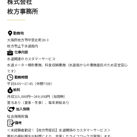
株式会社
枚方事務所
勤務地
大阪府枚方市中宮北町20-3
枚方市上下水道局内
仕事内容
水道関連のカスタマーサービス
水道メーター検針業務、料金収納業務（水道局からの業務委託のため安定安心
です）
勤務時間
平日8:45〜17:45（休憩75分）
給料
月収215,000円～249,000円（採用時）
賞与あり（夏季・冬季）、毎年昇給あり
加入保険
社会保険完備
備考
＜未経験者歓迎！【枚方市受託】水道関係のカスタマーサービス＞
弊社の福利厚生や制度により、充実したライフワークが実現します。