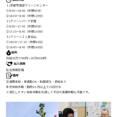
１)京都市南部クリーンセンター
①8:30〜18:40（休憩60分）
②18:30～8:40（休憩120分）
２)クリーンパーク折居
①8:30〜17:30（休憩60分）
②17:15～8:45（休憩130分）
３)クリーン２１長谷山
➀18:30〜17:15（休憩45分）
②16:45～8:45（休憩160分）
給料
月給20万7700円〜29万6000円
加入保険
社会保険完備
備考
交通費支給・車通勤OK・制服貸与・昇給あり
年次有給休暇：勤続6ヶ月以上で10日付与
※消化しやすい有給休暇を利用して平日の長期休暇も可能です。