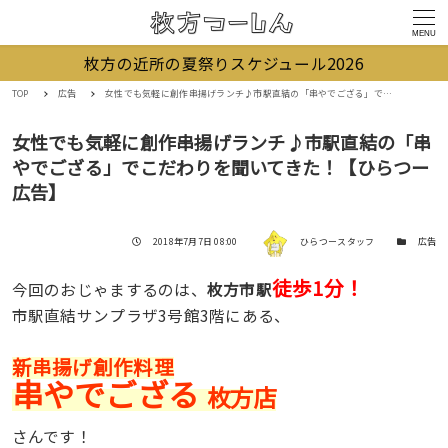
MENU
枚方の近所の夏祭りスケジュール2026
TOP
広告
女性でも気軽に創作串揚げランチ♪市駅直結の「串やでござる」でこだわりを聞いてきた！【ひらつー広告】
女性でも気軽に創作串揚げランチ♪市駅直結の「串
やでござる」でこだわりを聞いてきた！【ひらつー
広告】
著者
投稿日
カテゴリー
2018年7月7日 08:00
ひらつースタッフ
広告
徒歩1分！
今回のおじゃまするのは、
枚方市駅
市駅直結サンプラザ3号館3階にある、
新串揚げ創作料理
串やでござる
枚方店
さんです！