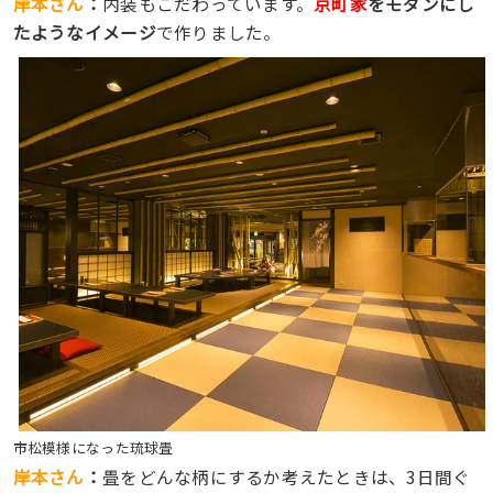
岸本さん
：
内装もこだわっています。
京町家
をモダンにし
たようなイメージ
で作りました。
市松模様になった琉球畳
岸本さん
：
畳をどんな柄にするか考えたときは、3日間ぐ