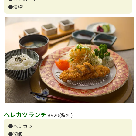
●漬物
ヘレカツランチ
¥920(税別)
●ヘレカツ
●御飯