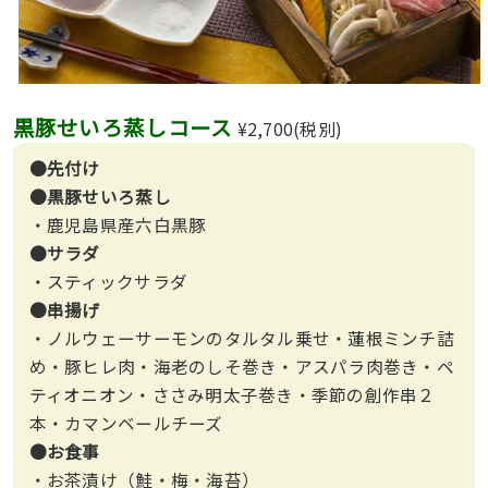
黒豚せいろ蒸しコース
¥2,700(税別)
●先付け
●黒豚せいろ蒸し
・鹿児島県産六白黒豚
●サラダ
・スティックサラダ
●串揚げ
・ノルウェーサーモンのタルタル乗せ・蓮根ミンチ詰
め・豚ヒレ肉・海老のしそ巻き・アスパラ肉巻き・ペ
ティオニオン・ささみ明太子巻き・季節の創作串２
本・カマンベールチーズ
●お食事
・お茶漬け（鮭・梅・海苔）