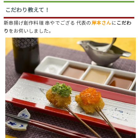
こだわり教えて！
新串揚げ創作料理 串やでござる 代表の
岸本さん
に
こだわ
り
をお伺いしました。