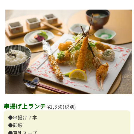
串揚げ上ランチ
¥1,350(税別)
●串揚げ７本
●御飯
●豆乳スープ