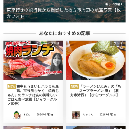
新しい投稿
東京行きの飛行機から撮影した枚方市周辺の航空写真【枚
方フォト…
あなたにおすすめの記事
グルメ
グルメ
和牛もうまいしハラミも最
「ラーメンひふみ」の『W
NEW
NEW
高。市役所ちかく「焼肉じ
スープラーメン 塩』（枚
ゅん」のランチはあの美味しい
方市渚西）【ひらつーグルメ】
ごはん食べ放題【ひらつーグル
メ広告】
すどん
2026年8月5日
りっ くん
2026年8月5日