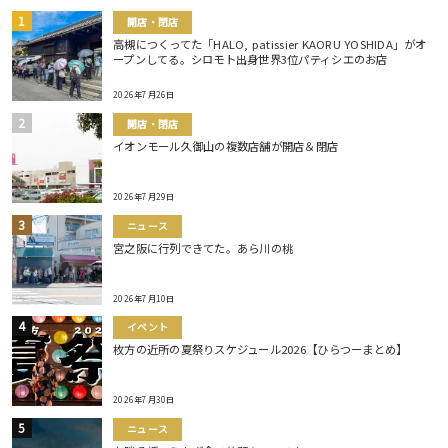
開店・閉店
高槻につくってた「HALO, patissier KAORU YOSHIDA」がオ
ープンしてる。シロモト出身世界3位パティシエのお店
2026年7月26日
開店・閉店
イオンモール久御山の複数店舗が開店＆閉店
2026年7月29日
ニュース
宮之阪に行列できてた。あら川の桃
2026年7月10日
イベント
枚方の近所の夏祭りスケジュール2026【ひらつーまとめ】
2026年7月30日
ニュース