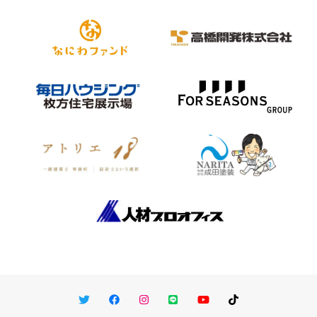
Twitter
Facebook
Instagram
LINE
You Tube
TikTok