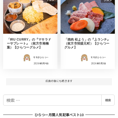
グルメ
グルメ
「IRU CURRY」の『マサラド
「焼肉 松よう」の『上ランチ』
ーサプレート』（枚方市南楠
（枚方市招提元町）【ひらつー
葉）【ひらつーグルメ】
グルメ】
モモ＠ひらつー
モモ＠ひらつー
2026年8月4日
2026年8月3日
広告の後にも続きます
検
検索
索
ひらつー月間人気記事ベスト10