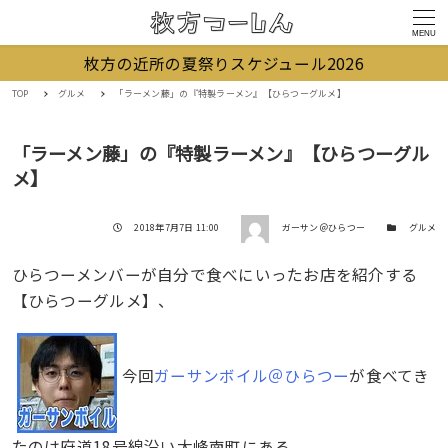
MENU
枚方の近所の夏祭りスケジュール2026
TOP
グルメ
「ラーメン藤」の『特製ラーメン』【ひらつーグルメ】
「ラーメン藤」の『特製ラーメン』【ひらつーグル
メ】
著者
投稿日
カテゴリー
2018年7月7日 11:00
ガーサン＠ひらつー
グルメ
ひらつーメンバーが自分で食べにいったお店を紹介する
【ひらつーグルメ】、
今回
ガーサンボイル＠ひらつー
が食べてき
たのは府道18号線沿い大峰南町にある、