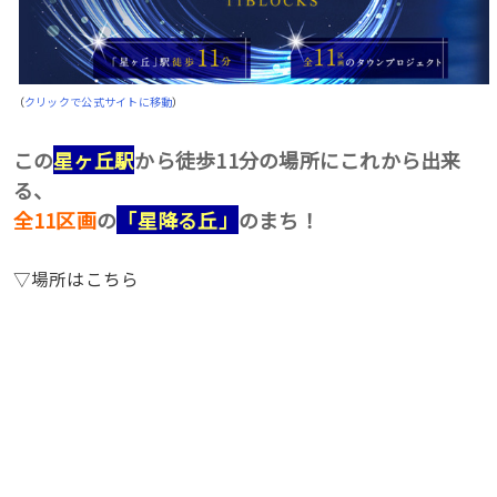
（
クリックで公式サイトに移動
）
この
星ヶ丘駅
から徒歩11分の場所にこれから出来
る、
全11区画
の
「星降る丘」
のまち！
▽場所はこちら