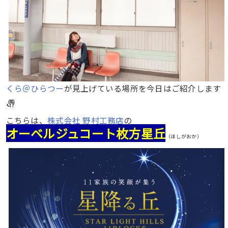
くら＠ひらつー
が見上げている場所を今日はご紹介します
こちらは、
株式会社 野村工務店
の
オーベルジュコート枚方星丘
（ほしがおか）