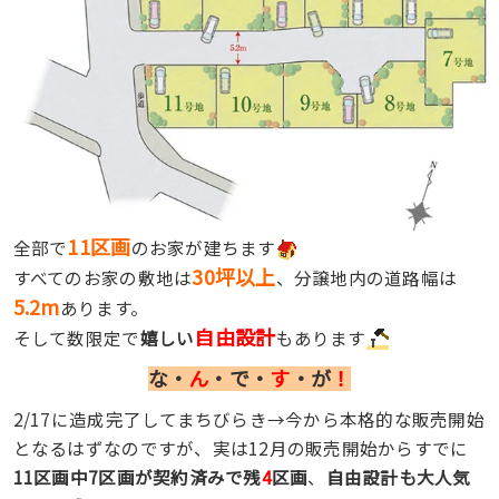
11区画
全部で
のお家が建ちます
30坪以上
すべてのお家の敷地は
、分譲地内の道路幅は
5.2m
あります。
自由設計
そして数限定で
嬉しい
もあります
な・
ん
・で・
す
・が
！
2/17に造成完了してまちびらき→今から本格的な販売開始
となるはずなのですが、実は12月の販売開始からすでに
11区画中7区画が契約済みで残
4
区画
、
自由設計も大人気