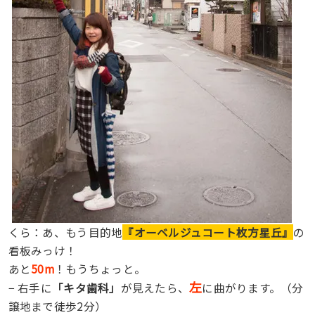
くら：あ、もう目的地
『オーベルジュコート枚方星丘』
の
看板みっけ！
あと
50m
！もうちょっと。
左
− 右手に
「キタ歯科」
が見えたら、
に曲がります。（分
譲地まで徒歩2分）