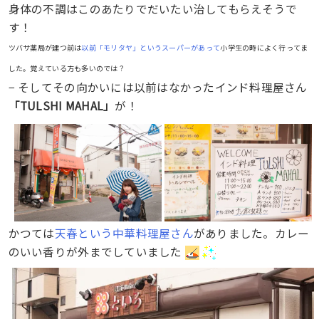
身体の不調はこのあたりでだいたい治してもらえそうで
す！
ツバサ薬局が建つ前は
以前「モリタヤ」というスーパーがあって
小学生の時によく行ってま
した。覚えている方も多いのでは？
− そしてその向かいには以前はなかったインド料理屋さん
「TULSHI MAHAL」
が！
かつては
天春という中華料理屋さん
がありました。カレー
のいい香りが外までしていました