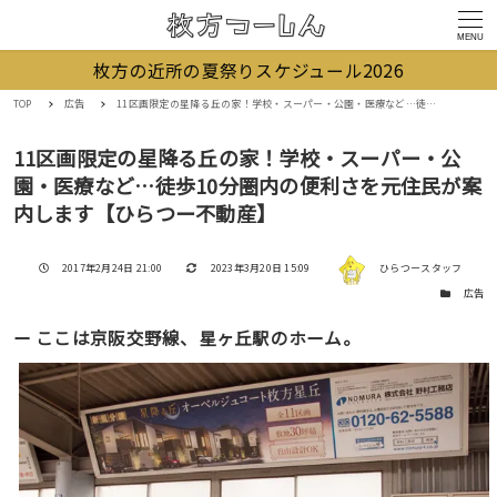
MENU
枚方の近所の夏祭りスケジュール2026
TOP
広告
11区画限定の星降る丘の家！学校・スーパー・公園・医療など…徒歩10分圏内の便利さを元住民が案内します【ひらつー不動産】
11区画限定の星降る丘の家！学校・スーパー・公
園・医療など…徒歩10分圏内の便利さを元住民が案
内します【ひらつー不動産】
著者
投稿日
更新日
2017年2月24日 21:00
2023年3月20日 15:09
ひらつースタッフ
カテゴリー
広告
ー ここは京阪交野線、星ヶ丘駅のホーム。