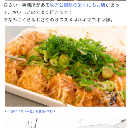
ひらつー事務所がある
枚方公園駅の近くにもお店
があっ
て、おいしいのでよく行きます！
ちなみにくら＆おさやのオススメはネギマヨポン酢。
（
三代目たくちゃん星ヶ丘店 食べログ
）