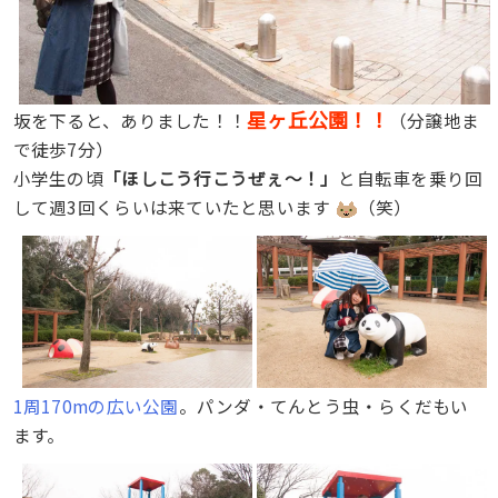
星ヶ丘公園！！
坂を下ると、ありました！！
（分譲地ま
で徒歩7分）
小学生の頃
「ほしこう行こうぜぇ〜！」
と自転車を乗り回
して週3回くらいは来ていたと思います
（笑）
1周170mの広い公園
。パンダ・てんとう虫・らくだもい
ます。