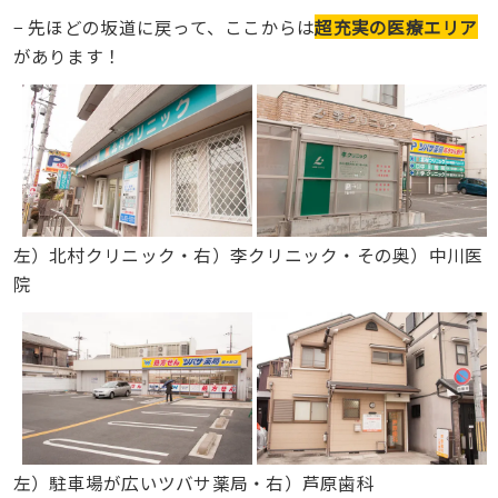
− 先ほどの坂道に戻って、ここからは
超充実の医療エリア
があります！
左）北村クリニック・右）李クリニック・その奥）中川医
院
左）駐車場が広いツバサ薬局・右）芦原歯科