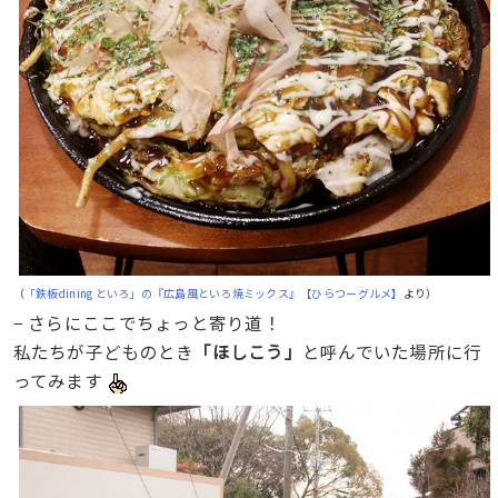
（
「鉄板dining といろ」の『広島風といろ焼ミックス』【ひらつーグルメ】
より）
− さらにここでちょっと寄り道！
私たちが子どものとき
「ほしこう」
と呼んでいた場所に行
ってみます