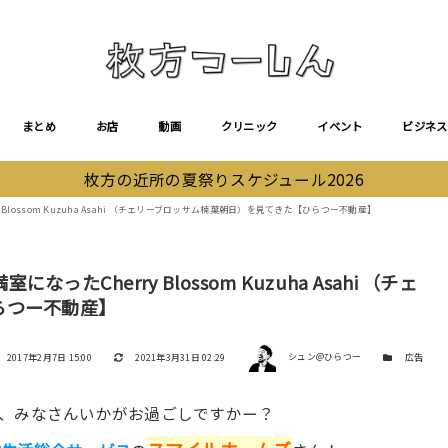
まとめ
お店
動画
クリニック
イベント
ビジネス
枚方の近所の夏祭りスケジュール2026
lossom Kuzuha Asahi （チェリーブロッサム楠葉朝日）を見てきた【ひらつー不動産】
Cherry Blossom Kuzuha Asahi （チェ
らつー不動産】
著者
投稿日
更新日
カテゴリー
2017年2月7日 15:00
2021年3月31日 02:29
シュン@ひらつー
広告
、みなさんいかがお過ごしですかー？