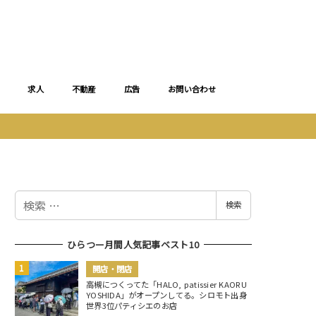
求人
不動産
広告
お問い合わせ
検
検索
索
ひらつー月間人気記事ベスト10
開店・閉店
高槻につくってた「HALO, patissier KAORU
YOSHIDA」がオープンしてる。シロモト出身
世界3位パティシエのお店