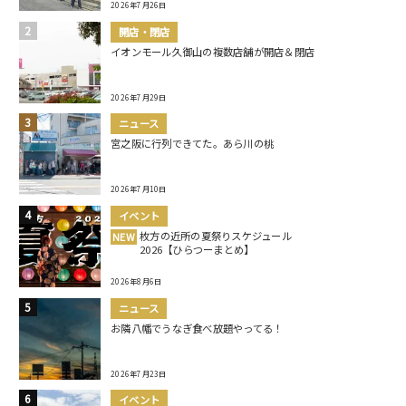
2026年7月26日
開店・閉店
イオンモール久御山の複数店舗が開店＆閉店
2026年7月29日
ニュース
宮之阪に行列できてた。あら川の桃
2026年7月10日
イベント
枚方の近所の夏祭りスケジュール
NEW
2026【ひらつーまとめ】
2026年8月6日
ニュース
お隣八幡でうなぎ食べ放題やってる！
2026年7月23日
イベント