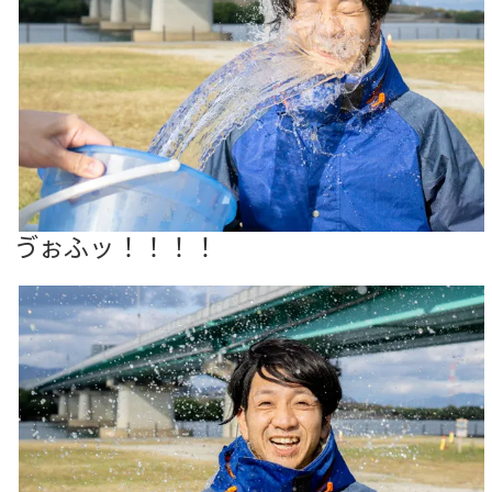
ゔぉふッ！！！！