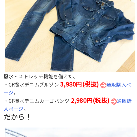
撥水・ストレッチ機能を備えた、
3,980円(税抜)
・GF撥水デニムブルゾン
通販購入ペ
ージ
。
2,980円(税抜)
・GF撥水デニムカーゴパンツ
通販購
入ページ
。
だから！