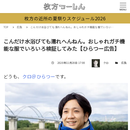
MENU
枚方の近所の夏祭りスケジュール2026
TOP
広告
こんだけ水浴びても濡れへんねん。おしゃれガチ機能な服でいろいろ検証してみた【ひらつー広告】
こんだけ水浴びても濡れへんねん。おしゃれガチ機
能な服でいろいろ検証してみた【ひらつー広告】
著者
投稿日
カテゴリー
2020年11月20日 17:00
クロ
広告
どうも、
クロ＠ひらつー
です。