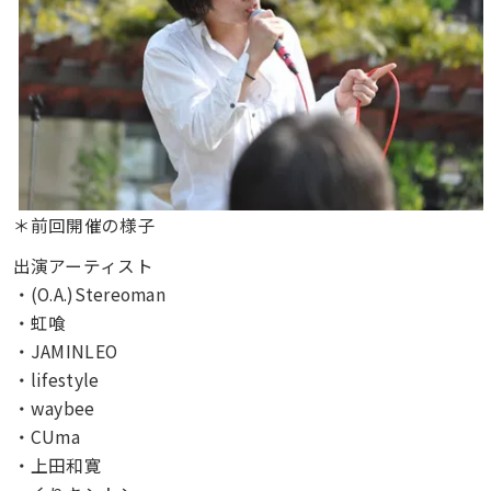
＊前回開催の様子
出演アーティスト
・(O.A.)Stereoman
・虹喰
・JAMINLEO
・lifestyle
・waybee
・CUma
・上田和寛