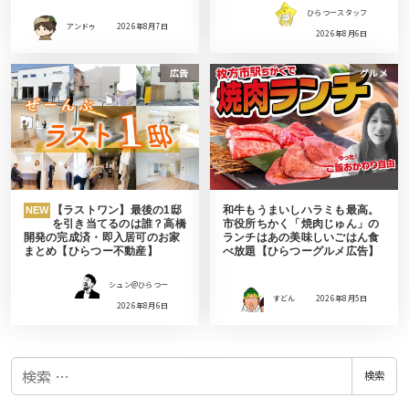
ひらつースタッフ
アンドゥ
2026年8月7日
2026年8月6日
広告
グルメ
【ラストワン】最後の1邸
和牛もうまいしハラミも最高。
NEW
を引き当てるのは誰？高橋
市役所ちかく「焼肉じゅん」の
開発の完成済・即入居可のお家
ランチはあの美味しいごはん食
まとめ【ひらつー不動産】
べ放題【ひらつーグルメ広告】
シュン@ひらつー
すどん
2026年8月5日
2026年8月6日
検
検索
索