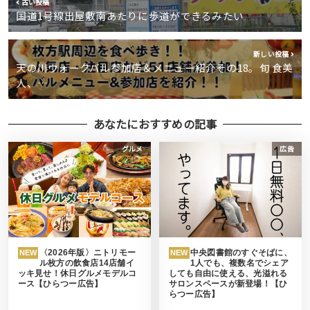
古い投稿
国道1号線出屋敷南あたりに歩道ができるみたい
新しい投稿
天の川ウォークバル参加店＆メニュー紹介その18。旬 食美
人、…
あなたにおすすめの記事
グルメ
広告
〈2026年版〉ニトリモー
中央図書館のすぐそばに、
NEW
NEW
ル枚方の飲食店14店舗イ
1人でも、複数名でシェア
ッキ見せ！休日グルメモデルコ
しても自由に使える、光溢れる
ース【ひらつー広告】
サロンスペースが新登場！【ひ
らつー広告】