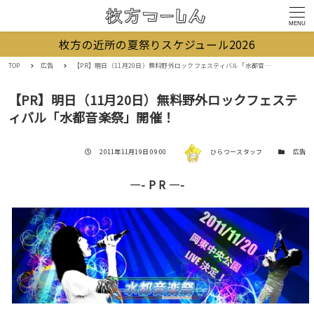
MENU
枚方の近所の夏祭りスケジュール2026
TOP
広告
【PR】明日（11月20日）無料野外ロックフェスティバル「水都音楽祭」開催！
【PR】明日（11月20日）無料野外ロックフェステ
ィバル「水都音楽祭」開催！
著者
投稿日
カテゴリー
2011年11月19日 09:00
ひらつースタッフ
広告
—- P R —-