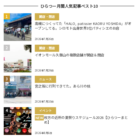
ひらつー月間人気記事ベスト10
開店・閉店
高槻につくってた「HALO, patissier KAORU YOSHIDA」がオ
ープンしてる。シロモト出身世界3位パティシエのお店
2026年7月26日
開店・閉店
イオンモール久御山の複数店舗が開店＆閉店
2026年7月29日
ニュース
宮之阪に行列できてた。あら川の桃
2026年7月10日
イベント
枚方の近所の夏祭りスケジュール2026【ひらつーまと
NEW
め】
2026年8月6日