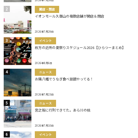
2026年7月26日
開店・閉店
イオンモール久御山の複数店舗が開店＆閉店
2026年7月29日
イベント
枚方の近所の夏祭りスケジュール2026【ひらつーまとめ】
2026年8月6日
ニュース
お隣八幡でうなぎ食べ放題やってる！
2026年7月23日
ニュース
宮之阪に行列できてた。あら川の桃
2026年7月10日
イベント