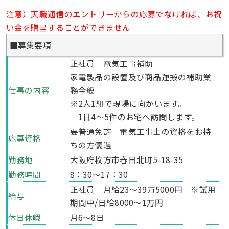
注意）天職通信のエントリーからの応募でなければ、お祝
い金を贈呈することができません
■募集要項
正社員 電気工事補助
家電製品の設置及び商品運搬の補助業
仕事の内容
務全般
※2人1組で現場に向かいます。
1日4〜5件のお宅へ訪問します。
要普通免許 電気工事士の資格をお持
応募資格
ちの方優遇
勤務地
大阪府枚方市春日北町5-18-35
勤務時間
8：30〜17：30
正社員 月給23〜39万5000円 ※試用
給与
期間中/日給8000〜1万円
休日休暇
月6〜8日