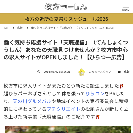
MENU
枚方の近所の夏祭りスケジュール2026
TOP
広告
働く気持ち応援サイト「天職通信」（てんしょくつうしん）あなたの天職見つけませんか？枚方市中心の求人サイトがOPENしました！【ひらつー広告】
働く気持ち応援サイト「天職通信」（てんしょくつ
うしん）あなたの天職見つけませんか？枚方市中心
の求人サイトがOPENしました！【ひらつー広告】
著者
投稿日
カテゴリー
2014年3月23日 16:21
ひらつースタッフ
広告
枚方市に求人サイトがまたひとつ新たに誕生しました
超ひらパーおばさんとして体を張って
ひらコン
をPRした
り、
天の川グルメバル
や地域イベントの実行委員会に積極
的にに携わっている
プチクリエイト
の松尾さんが新しく立
ち上げた新事業『天職通信』のご紹介です