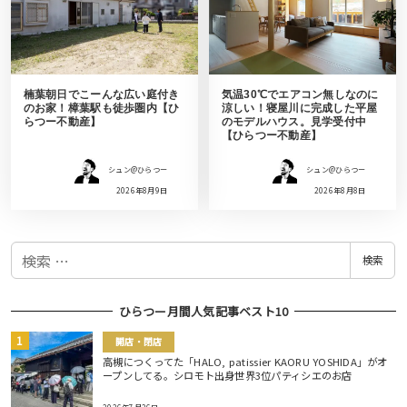
楠葉朝日でこーんな広い庭付き
気温30℃でエアコン無しなのに
のお家！樟葉駅も徒歩圏内【ひ
涼しい！寝屋川に完成した平屋
らつー不動産】
のモデルハウス。見学受付中
【ひらつー不動産】
シュン@ひらつー
シュン@ひらつー
2026年8月9日
2026年8月8日
検
検索
索
ひらつー月間人気記事ベスト10
開店・閉店
高槻につくってた「HALO, patissier KAORU YOSHIDA」がオ
ープンしてる。シロモト出身世界3位パティシエのお店