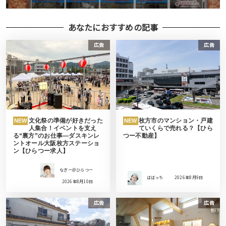
あなたにおすすめの記事
広告
広告
文化祭の準備が好きだった
枚方市のマンション・戸建
NEW
NEW
人集合！イベントを支え
ていくらで売れる？【ひら
る“裏方”のお仕事―ダスキンレ
つー不動産】
ントオール大阪枚方ステーショ
ン【ひらつー求人】
なぎー＠ひらつー
ばばっち
2026年8月9日
2026年8月10日
広告
広告