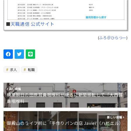
■
天職通信 公式サイト
(
ふろ＠ひらつー
)
求人
転職
古い投稿
楠葉朝日の田原耳鼻咽喉科が後ろに新築移転して「大西耳
鼻咽喉科…
新しい投稿
御殿山のライフ前に「手作りパンの店 Javier（ハビエル）
…