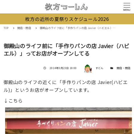
MENU
枚方の近所の夏祭りスケジュール2026
TOP
開店・閉店
御殿山のライフ前に「手作りパンの店 Javier（ハビエル）」ってお店がオープンしてる
御殿山のライフ前に「手作りパンの店 Javier（ハビ
エル）」ってお店がオープンしてる
著者
投稿日
カテゴリー
2014年3月23日 18:00
すどん
開店・閉店
御殿山のライフの近くに「手作りパンの店 Javier(ハビエ
ル)」というお店がオープンしています。
↓こちら