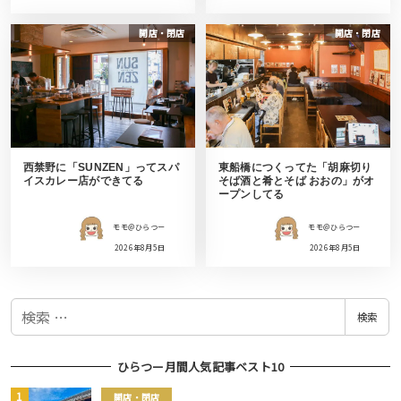
開店・閉店
開店・閉店
西禁野に「SUNZEN」ってスパ
東船橋につくってた「胡麻切り
イスカレー店ができてる
そば酒と肴とそば おおの」がオ
ープンしてる
モモ＠ひらつー
モモ＠ひらつー
2026年8月5日
2026年8月5日
検
検索
索
ひらつー月間人気記事ベスト10
開店・閉店