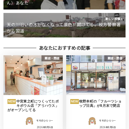
ん）あなた…
新しい投稿
天の川沿いの木がなくなって景色が開けてる。枚方警察署
から国道…
あなたにおすすめの記事
開店・閉店
開店・閉店
中宮東之町につくってたポ
牧野本町の「フルーツショ
NEW
NEW
キボウル店「アリハウス」
ップ日高」が8月末で閉店
がオープンしてる
モモ＠ひらつー
モモ＠ひらつー
2026年8月6日
2026年8月6日