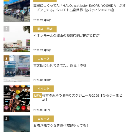
高槻につくってた「HALO, patissier KAORU YOSHIDA」がオ
ープンしてる。シロモト出身世界3位パティシエのお店
2026年7月26日
開店・閉店
イオンモール久御山の複数店舗が開店＆閉店
2026年7月29日
ニュース
宮之阪に行列できてた。あら川の桃
2026年7月10日
イベント
枚方の近所の夏祭りスケジュール2026【ひらつーまと
NEW
め】
2026年8月6日
ニュース
お隣八幡でうなぎ食べ放題やってる！