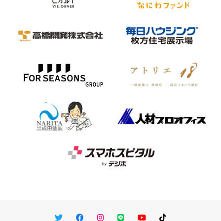
Twitter
Facebook
Instagram
LINE
You Tube
TikTok