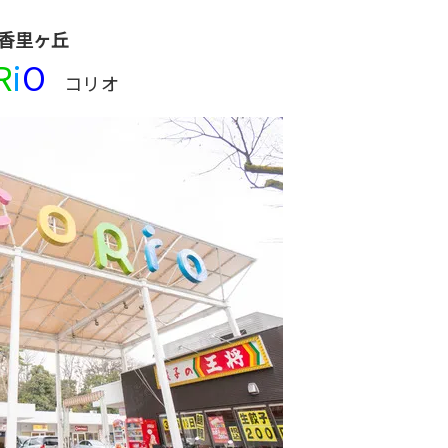
香里ヶ丘
R
i
O
コリオ