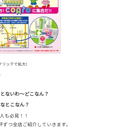
クリックで拡大）
♪
ことないわ〜どこなん？
んなとこなん？
人も必見！！
軒ずつ全店ご紹介していきます。