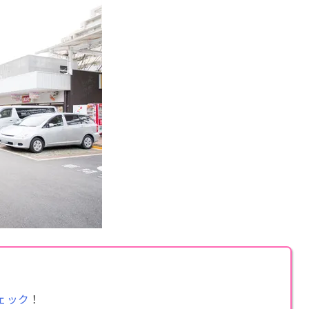
ェック
！