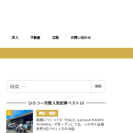
求人
不動産
広告
お問い合わせ
検
検索
索
ひらつー月間人気記事ベスト10
開店・閉店
高槻につくってた「HALO, patissier KAORU
YOSHIDA」がオープンしてる。シロモト出身
世界3位パティシエのお店