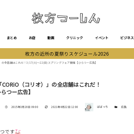
まとめ
お店
動画
クリニック
イベント
ビジネス
枚方の近所の夏祭りスケジュール2026
の全店舗はこれだ！3/17(火)〜22(日)スプリングフェア開催【ひらつー広告】
CORiO（コリオ）」の全店舗はこれだ！
【ひらつー広告】
著者
投稿日
更新日
カテゴリー
2015年3月20日 09:00
2021年4月22日 12:00
ばばっち
広告
とつです