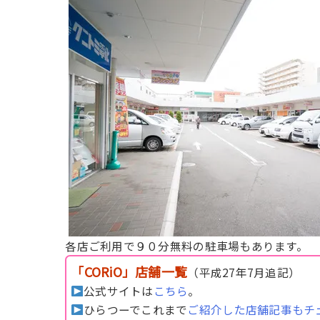
各店ご利用で９０分無料の駐車場もあります。
「CORiO」店舗一覧
（平成27年7月追記）
公式サイトは
こちら
。
ひらつーでこれまで
ご紹介した店舗記事もチ