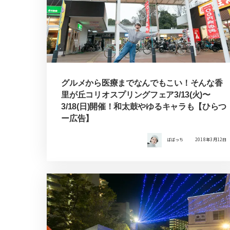
グルメから医療までなんでもこい！そんな香
里が丘コリオスプリングフェア3/13(火)〜
3/18(日)開催！和太鼓やゆるキャラも【ひらつ
ー広告】
ばばっち
2018年3月12日