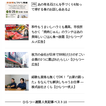
あの有名石けんを手づくり&知っ
PR
て得する食のお話し会あるよ
和牛もうまいしハラミも最高。市役所
ちかく「焼肉じゅん」のランチはあの
美味しいごはん食べ放題【ひらつーグ
ルメ広告】
枚方の会社が日本で300社だけのすごい
企業の1つに選ばれたらしい【ひらつー
広告】
経験も資格も無くてOK！『お家の困っ
た』をなんでも解決しちゃうお仕事 ―
株式会社さくら【ひらつー求人】
ひらつー週間人気記事ベスト10