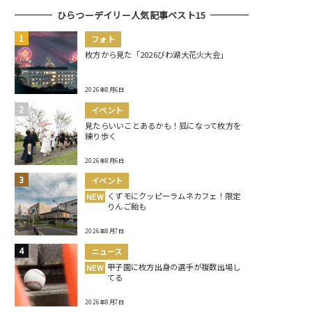
ひらつーデイリー人気記事ベスト15
フォト
枚方から見た「2026びわ湖大花火大会」
2026年8月6日
イベント
見たらいいことあるかも！狐になって枚方を
練り歩く
2026年8月6日
イベント
くずモにクッピーラムネカフェ！限定
NEW
りんご飴も
2026年8月7日
ニュース
甲子園に枚方出身の選手が複数出場し
NEW
てる
2026年8月7日