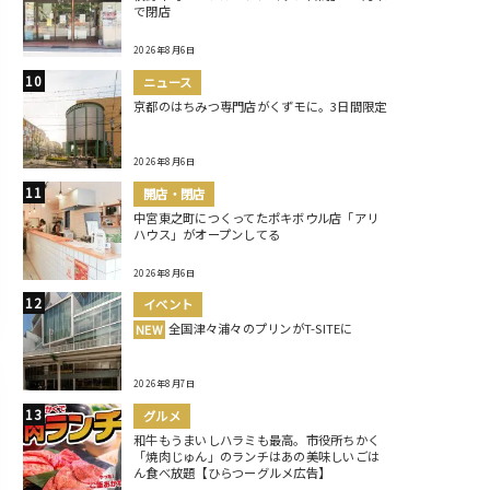
で閉店
2026年8月6日
ニュース
京都のはちみつ専門店がくずモに。3日間限定
2026年8月6日
開店・閉店
中宮東之町につくってたポキボウル店「アリ
ハウス」がオープンしてる
2026年8月6日
イベント
全国津々浦々のプリンがT-SITEに
NEW
2026年8月7日
グルメ
和牛もうまいしハラミも最高。市役所ちかく
「焼肉じゅん」のランチはあの美味しいごは
ん食べ放題【ひらつーグルメ広告】