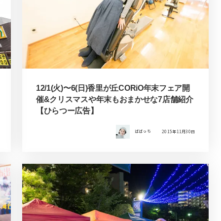
12/1(火)〜6(日)香里が丘CORiO年末フェア開
催&クリスマスや年末もおまかせな7店舗紹介
【ひらつー広告】
ばばっち
2015年11月30日