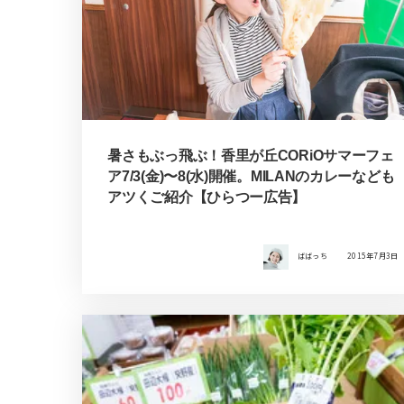
暑さもぶっ飛ぶ！香里が丘CORiOサマーフェ
ア7/3(金)〜8(水)開催。MILANのカレーなども
アツくご紹介【ひらつー広告】
ばばっち
2015年7月3日