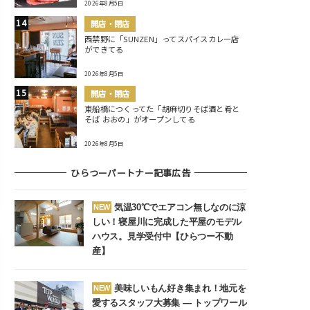
2026年8月5日
開店・閉店
西禁野に「SUNZEN」ってスパイスカレー店
ができてる
2026年8月5日
開店・閉店
東船橋につくってた「胡麻切りそば酒と肴と
そば おおの」がオープンしてる
2026年8月5日
ひらつーパートナー記事広告
気温30℃でエアコン無しなのに涼
NEW
しい！寝屋川に完成した平屋のモデル
ハウス。見学受付中【ひらつー不動
産】
美味しいもん好き集まれ！地元を
NEW
愛するスタッフ大募集 ― トップワール