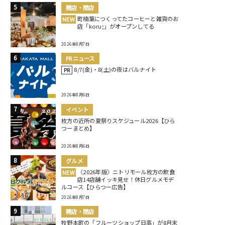
開店・閉店
町楠葉につくってたコーヒーと雑貨のお
NEW
店「koru;」がオープンしてる
2026年8月7日
PRニュース
8/7(金)・8(土)の夜はバルナイト
PR
2026年8月6日
イベント
枚方の近所の夏祭りスケジュール2026【ひら
つーまとめ】
2026年8月6日
グルメ
〈2026年版〉ニトリモール枚方の飲食
NEW
店14店舗イッキ見せ！休日グルメモデ
ルコース【ひらつー広告】
2026年8月7日
開店・閉店
牧野本町の「フルーツショップ日高」が8月末