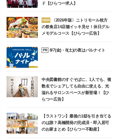
ド【ひらつー求人】
〈2026年版〉ニトリモール枚方
NEW
の飲食店14店舗イッキ見せ！休日グル
メモデルコース【ひらつー広告】
8/7(金)・8(土)の夜はバルナイト
PR
中央図書館のすぐそばに、1人でも、複
数名でシェアしても自由に使える、光
溢れるサロンスペースが新登場！【ひ
らつー広告】
【ラストワン】最後の1邸を引き当てる
のは誰？高橋開発の完成済・即入居可
のお家まとめ【ひらつー不動産】