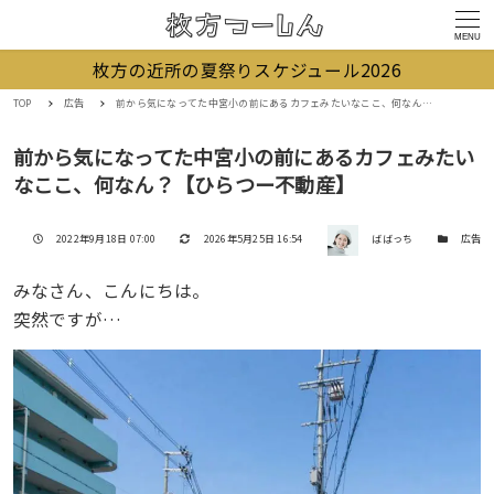
MENU
枚方の近所の夏祭りスケジュール2026
TOP
広告
前から気になってた中宮小の前にあるカフェみたいなここ、何なん？【ひらつー不動産】
前から気になってた中宮小の前にあるカフェみたい
なここ、何なん？【ひらつー不動産】
著者
投稿日
更新日
カテゴリー
2022年9月18日 07:00
2026年5月25日 16:54
ばばっち
広告
みなさん、こんにちは。
突然ですが…