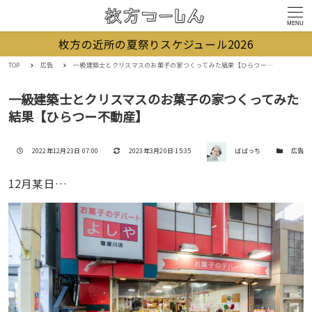
MENU
枚方の近所の夏祭りスケジュール2026
TOP
広告
一級建築士とクリスマスのお菓子の家つくってみた結果【ひらつー不動産】
一級建築士とクリスマスのお菓子の家つくってみた
結果【ひらつー不動産】
著者
投稿日
更新日
カテゴリー
2022年12月23日 07:00
2023年3月20日 15:35
ばばっち
広告
12月某日…