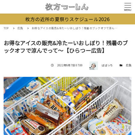
MENU
枚方の近所の夏祭りスケジュール2026
TOP
広告
お得なアイスの販売&冷たーいおしぼり！残暑のブックオフで涼んでって〜【ひらつー広告】
お得なアイスの販売&冷たーいおしぼり！残暑のブ
ックオフで涼んでって〜【ひらつー広告】
著者
投稿日
カテゴリー
2022年9月7日 07:00
ばばっち
広告