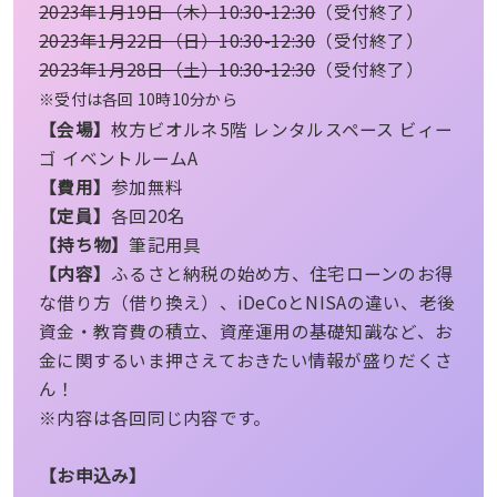
2023年1月19日（木）10:30-12:30
（受付終了）
2023年1月22日（日）10:30-12:30
（受付終了）
2023年1月28日（土）10:30-12:30
（受付終了）
※受付は各回 10時10分から
【会場】
枚方ビオルネ5階 レンタルスペース ビィー
ゴ イベントルームA
【費用】
参加無料
【定員】
各回20名
【持ち物】
筆記用具
【内容】
ふるさと納税の始め方、住宅ローンのお得
な借り方（借り換え）、iDeCoとNISAの違い、老後
資金・教育費の積立、資産運用の基礎知識など、お
金に関するいま押さえておきたい情報が盛りだくさ
ん！
※内容は各回同じ内容です。
【お申込み】