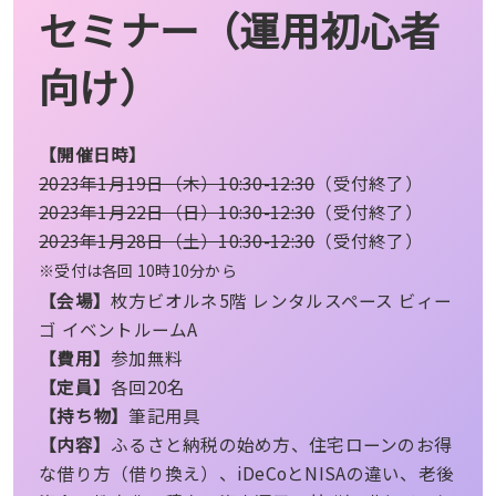
セミナー（運用初心者
向け）
【開催日時】
2023年1月19日（木）10:30-12:30
（受付終了）
2023年1月22日（日）10:30-12:30
（受付終了）
2023年1月28日（土）10:30-12:30
（受付終了）
※受付は各回 10時10分から
【会場】
枚方ビオルネ5階 レンタルスペース ビィー
ゴ イベントルームA
【費用】
参加無料
【定員】
各回20名
【持ち物】
筆記用具
【内容】
ふるさと納税の始め方、住宅ローンのお得
な借り方（借り換え）、iDeCoとNISAの違い、老後