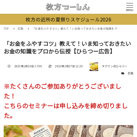
MENU
枚方の近所の夏祭りスケジュール2026
TOP
広告
「お金をふやすコツ」教えて！いま知っておきたいお金の知識をプロから伝授【ひらつー広告】
「お金をふやすコツ」教えて！いま知っておきたい
お金の知識をプロから伝授【ひらつー広告】
著者
投稿日
更新日
2023年1月10日 17:00
2023年1月27日 12:25
タクワン＠ひらつー
カテゴリー
広告
※たくさんのご参加ありがとうございまし
た！
こちらのセミナーは申し込みを締め切りまし
た。