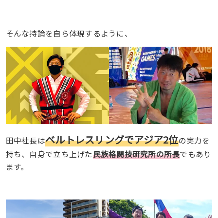
そんな持論を自ら体現するように、
ベルトレスリングでアジア2位
田中社長は
の実力を
持ち、自身で立ち上げた
民族格闘技研究所の所長
でもあり
ます。