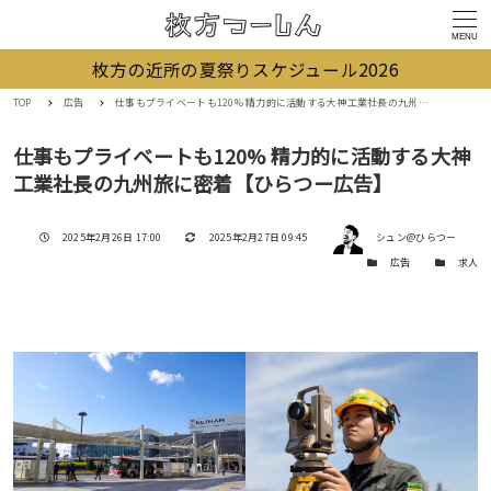
MENU
枚方の近所の夏祭りスケジュール2026
TOP
広告
仕事もプライベートも120% 精力的に活動する大神工業社長の九州旅に密着【ひらつー広告】
仕事もプライベートも120% 精力的に活動する大神
工業社長の九州旅に密着【ひらつー広告】
著者
投稿日
更新日
2025年2月26日 17:00
2025年2月27日 09:45
シュン@ひらつー
カテゴリー
カテゴリー
広告
求人