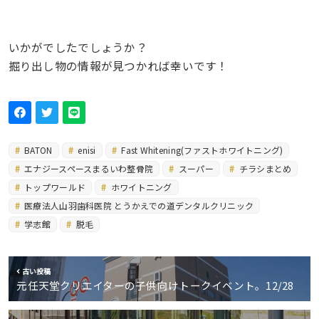
いかがでしたでしょうか？
掘り出し物の情報が見つかれば幸いです！
BATON
enisi
Fast Whitening(ファストホワイトニング)
エナジースペースまるいわ整骨院
スーパー
チラシまとめ
トップワールド
ホワイトニング
医療法人山羽歯科医院 とうかえでの道デンタルクリニック
学志館
脱毛
古い投稿
元任天堂クリエイターの子供向けトークイベント。12/28