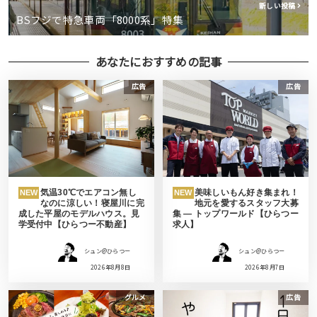
新しい投稿
BSフジで特急車両「8000系」特集
あなたにおすすめの記事
広告
広告
気温30℃でエアコン無し
美味しいもん好き集まれ！
NEW
NEW
なのに涼しい！寝屋川に完
地元を愛するスタッフ大募
成した平屋のモデルハウス。見
集 ― トップワールド【ひらつー
学受付中【ひらつー不動産】
求人】
シュン@ひらつー
シュン@ひらつー
2026年8月8日
2026年8月7日
グルメ
広告