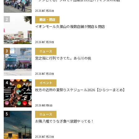
2026年7月26日
開店・閉店
イオンモール久御山の複数店舗が開店＆閉店
2026年7月29日
ニュース
宮之阪に行列できてた。あら川の桃
2026年7月10日
イベント
枚方の近所の夏祭りスケジュール2026【ひらつーまとめ】
2026年8月6日
ニュース
お隣八幡でうなぎ食べ放題やってる！
2026年7月23日