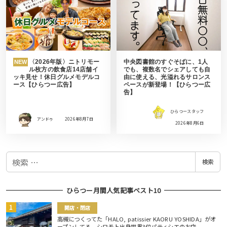
〈2026年版〉ニトリモー
中央図書館のすぐそばに、1人
NEW
ル枚方の飲食店14店舗イ
でも、複数名でシェアしても自
ッキ見せ！休日グルメモデルコ
由に使える、光溢れるサロンス
ース【ひらつー広告】
ペースが新登場！【ひらつー広
告】
ひらつースタッフ
アンドゥ
2026年8月7日
2026年8月6日
検
検索
索
ひらつー月間人気記事ベスト10
開店・閉店
高槻につくってた「HALO, patissier KAORU YOSHIDA」がオ
ープンしてる。シロモト出身世界3位パティシエのお店