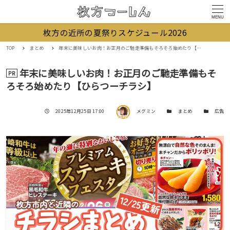
MENU
枚方の近所の夏祭りスケジュール2026
TOP
まとめ
年末に美味しいお肉！お正月のご馳走準備もそろそろ始めたり【ひらつーチラシ】
年末に美味しいお肉！お正月のご馳走準備もそ
PR
ろそろ始めたり【ひらつーチラシ】
著者
投稿日
カテゴリー
カテゴリー
2025年12月25日 17:00
メグミン
まとめ
広告