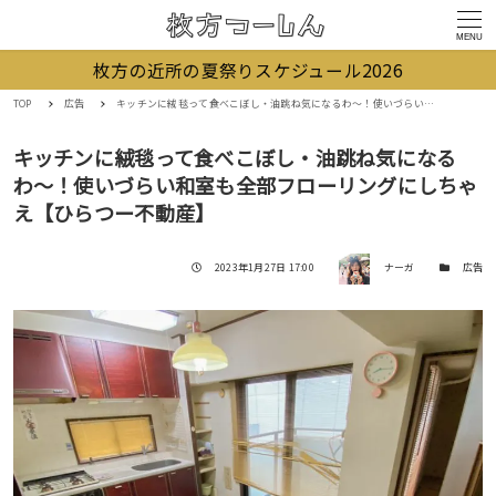
MENU
枚方の近所の夏祭りスケジュール2026
TOP
広告
キッチンに絨毯って食べこぼし・油跳ね気になるわ〜！使いづらい和室も全部フローリングにしちゃえ【ひらつー不動産】
キッチンに絨毯って食べこぼし・油跳ね気になる
わ〜！使いづらい和室も全部フローリングにしちゃ
え【ひらつー不動産】
著者
投稿日
カテゴリー
2023年1月27日 17:00
ナーガ
広告