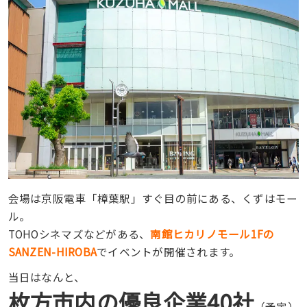
会場は京阪電車「樟葉駅」すぐ目の前にある、くずはモー
ル。
TOHOシネマズなどがある、
南館ヒカリノモール1Fの
SANZEN-HIROBA
でイベントが開催されます。
当日はなんと、
枚方市内の優良企業40社
（予定）