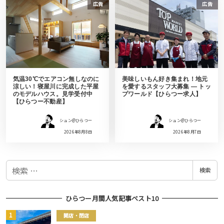
広告
広告
気温30℃でエアコン無しなのに
美味しいもん好き集まれ！地元
涼しい！寝屋川に完成した平屋
を愛するスタッフ大募集 ― トッ
のモデルハウス。見学受付中
プワールド【ひらつー求人】
【ひらつー不動産】
シュン@ひらつー
シュン@ひらつー
2026年8月8日
2026年8月7日
検
検索
索
ひらつー月間人気記事ベスト10
開店・閉店