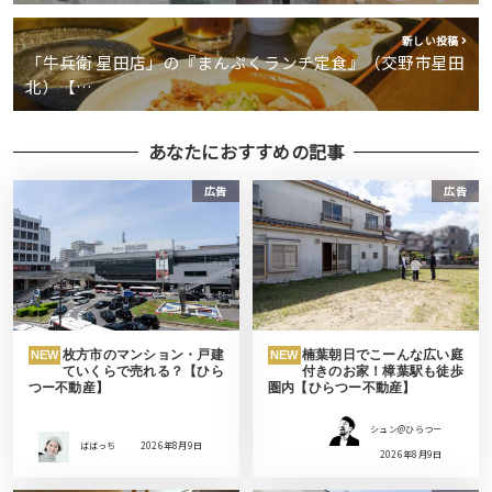
新しい投稿
「牛兵衛 星田店」の『まんぷくランチ定食』（交野市星田
北）【…
あなたにおすすめの記事
広告
広告
枚方市のマンション・戸建
楠葉朝日でこーんな広い庭
NEW
NEW
ていくらで売れる？【ひら
付きのお家！樟葉駅も徒歩
つー不動産】
圏内【ひらつー不動産】
シュン@ひらつー
ばばっち
2026年8月9日
2026年8月9日