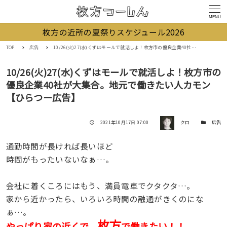
MENU
枚方の近所の夏祭りスケジュール2026
TOP
広告
10/26(火)27(水)くずはモールで就活しよ！枚方市の優良企業40社が大集合。地元で働きたい人カモン【ひらつー広告】
10/26(火)27(水)くずはモールで就活しよ！枚方市の
優良企業40社が大集合。地元で働きたい人カモン
【ひらつー広告】
著者
投稿日
カテゴリー
2021年10月17日 07:00
クロ
広告
通勤時間が長ければ長いほど
時間がもったいないなぁ…。
会社に着くころにはもう、満員電車でクタクタ…。
家から近かったら、いろいろ時間の融通がきくのにな
ぁ…。
枚方
やっぱり家の近くで、
で働きたい！！