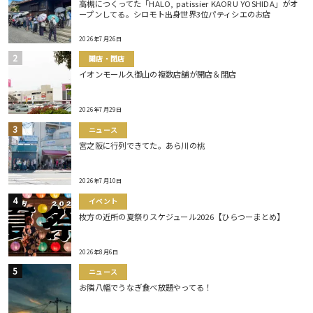
高槻につくってた「HALO, patissier KAORU YOSHIDA」がオ
ープンしてる。シロモト出身世界3位パティシエのお店
2026年7月26日
開店・閉店
イオンモール久御山の複数店舗が開店＆閉店
2026年7月29日
ニュース
宮之阪に行列できてた。あら川の桃
2026年7月10日
イベント
枚方の近所の夏祭りスケジュール2026【ひらつーまとめ】
2026年8月6日
ニュース
お隣八幡でうなぎ食べ放題やってる！