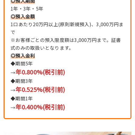
◎預入期間
1年・3年・5年
◎
預入金額
1口あたり20万円以上(原則新規預入)、3,000万円ま
で
※お客様ごとの預入限度額は3,000万円まで。証書
式のみの取扱いとなります。
◎
預入金利
◆期間5年
年0.800%
(税引前)
→
◆期間3年
年0.525%
(税引前)
→
◆期間1年
年
0.400%
(税引前)
→