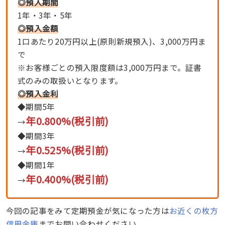
◎預入期間
1年・3年・5年
◎
預入金額
1口あたり20万円以上(原則新規預入)、3,000万円ま
で
※お客様ごとの預入限度額は3,000万円まで。証書
式のみの取扱いとなります。
◎
預入金利
◆期間5年
年0.800%
(税引前)
→
◆期間3年
年0.525%
(税引前)
→
◆期間1年
年
0.400%
(税引前)
→
今回の記事をみて定期預金が気になった方は
お近くの枚方
信用金庫
までお問い合わせください。