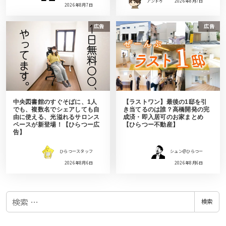
アンドゥ
2026年8月7日
2026年8月7日
広告
広告
中央図書館のすぐそばに、1人
【ラストワン】最後の1邸を引
でも、複数名でシェアしても自
き当てるのは誰？高橋開発の完
由に使える、光溢れるサロンス
成済・即入居可のお家まとめ
ペースが新登場！【ひらつー広
【ひらつー不動産】
告】
ひらつースタッフ
シュン@ひらつー
2026年8月6日
2026年8月6日
検
検索
索