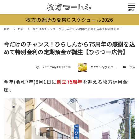
MENU
枚方の近所の夏祭りスケジュール2026
TOP
広告
今だけのチャンス！ひらしんから75周年の感謝を込めて特別金利の定期預金が誕生【ひらつー広告】
今だけのチャンス！ひらしんから75周年の感謝を込
めて特別金利の定期預金が誕生【ひらつー広告】
著者
投稿日
カテゴリー
2025年6月13日 07:00
タクワン＠ひらつー
広告
今年(令和7年)8月1日に
創立75周年
を迎える枚方信用金
庫。