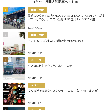
ひらつー月間人気記事ベスト10
開店・閉店
高槻につくってた「HALO, patissier KAORU YOSHIDA」がオ
ープンしてる。シロモト出身世界3位パティシエのお店
2026年7月26日
開店・閉店
イオンモール久御山の複数店舗が開店＆閉店
2026年7月29日
ニュース
宮之阪に行列できてた。あら川の桃
2026年7月10日
イベント
枚方の近所の夏祭りスケジュール2026【ひらつーまとめ】
2026年8月6日