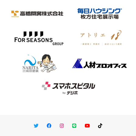
Twitter
Facebook
Instagram
LINE
You Tube
TikTok