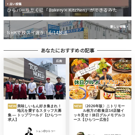
古い投稿
ひらパーちかくに「Bakery×Kitchen」ができるみた…
新しい投稿
NHKで枚スイ選手！6/14放送
あなたにおすすめの記事
広告
グルメ
美味しいもん好き集まれ！
〈2026年版〉ニトリモー
NEW
NEW
地元を愛するスタッフ大募
ル枚方の飲食店14店舗イ
集 ― トップワールド【ひらつー
ッキ見せ！休日グルメモデルコ
求人】
ース【ひらつー広告】
シュン@ひらつー