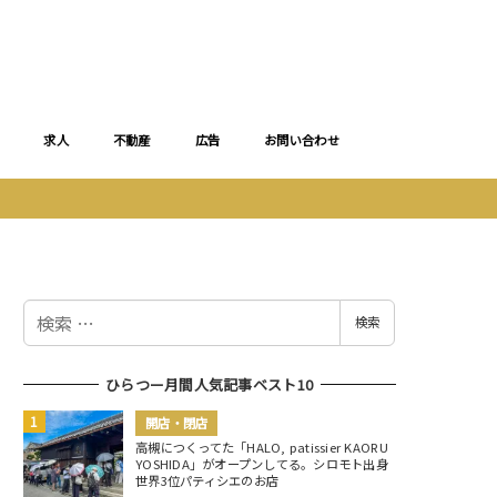
求人
不動産
広告
お問い合わせ
検
検索
索
ひらつー月間人気記事ベスト10
開店・閉店
高槻につくってた「HALO, patissier KAORU
YOSHIDA」がオープンしてる。シロモト出身
世界3位パティシエのお店