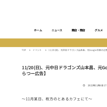
ホーム
ニュース
開店・閉店
グルメ
TOP
イベント
11/20(日)、元中日ドラゴンズ山本昌、元Google社
11/20(日)、元中日ドラゴンズ山本昌、元
らつー広告】
投稿日
2022年11月6日 17:
〜11月某日、枚方のとあるカフェにて〜