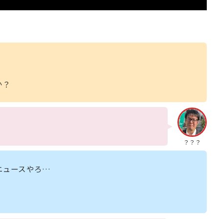
か？
？？？
ニュースやろ…