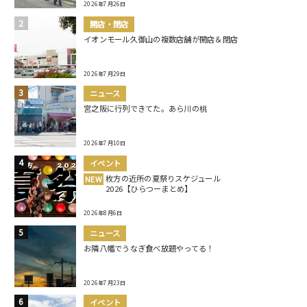
2026年7月26日
開店・閉店
イオンモール久御山の複数店舗が開店＆閉店
2026年7月29日
ニュース
宮之阪に行列できてた。あら川の桃
2026年7月10日
イベント
枚方の近所の夏祭りスケジュール
NEW
2026【ひらつーまとめ】
2026年8月6日
ニュース
お隣八幡でうなぎ食べ放題やってる！
2026年7月23日
イベント