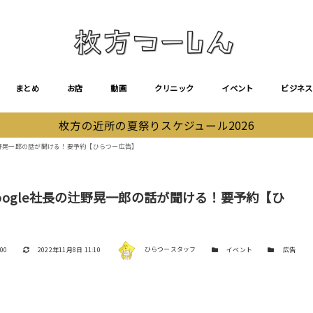
まとめ
お店
動画
クリニック
イベント
ビジネス
枚方の近所の夏祭りスケジュール2026
長の辻野晃一郎の話が聞ける！要予約【ひらつー広告】
Google社長の辻野晃一郎の話が聞ける！要予約【ひ
著者
更新日
カテゴリー
カテゴリー
00
2022年11月8日 11:10
ひらつースタッフ
イベント
広告