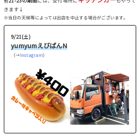
9/21-23の期間
には、受付場所に
もやって
きます↓
※当日の天候等によっては出店を中止する場合がございます。
9/21(土)
yumyumえびぱんN
（→
Instagram
）