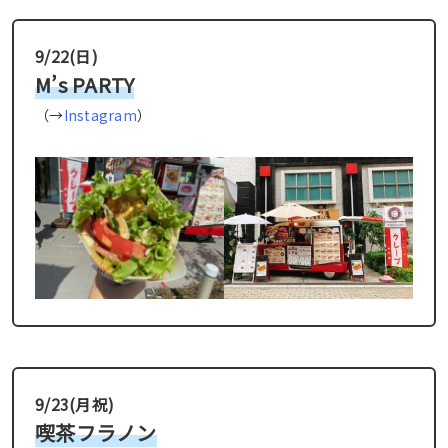
9/22(日)
M’s PARTY︎
（→
Instagram
）
9/23(月祝)
喫茶フラノン