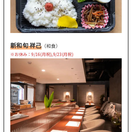
新和旬 祥己
（和食）
※お休み：9/16(月祝),9/23(月祝)