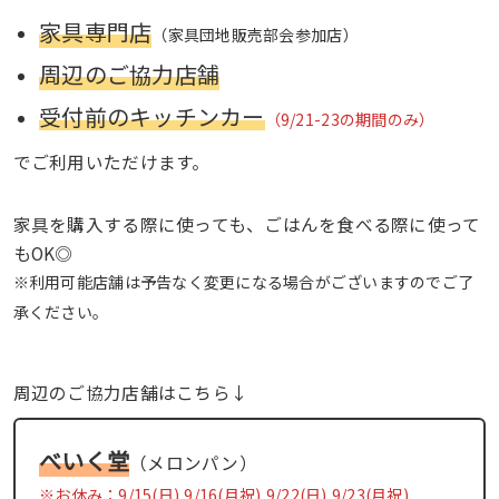
家具専門店
（家具団地販売部会参加店）
周辺のご協力店舗
受付前のキッチンカー
（9/21-23の期間のみ）
でご利用いただけます。
家具を購入する際に使っても、ごはんを食べる際に使って
もOK◎
※利用可能店舗は予告なく変更になる場合がございますのでご了
承ください。
周辺のご協力店舗はこちら↓
べいく堂
（メロンパン）
※お休み：9/15(日),9/16(月祝),9/22(日),9/23(月祝)