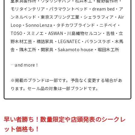
室家具製作所・ワタリジャパン・松井木工・綾野製作所・
モリタインテリア・パラマウントベッド・dream bed・ア
ンネルベッド・東京スプリング工業・シェララフィア・Air
Loop・SonnoLenza・タチカワブラインド・ニチベイ・
TOSO・スミノエ・ASWAN・川島繊物セルコン・吉桂・立
野木材工芸・橋詰家具・LEGNATEC・バランスラボ・木馬
舎・隅木工所・関家具・Sakamoto house・堀田木工所
…and more！
※掲載のブランドは一部です。予告なく変更する場合があ
ります。セール品の対象は一部ブランドです。
早い者勝ち！数量限定や店頭発表のシークレ
ット価格も！