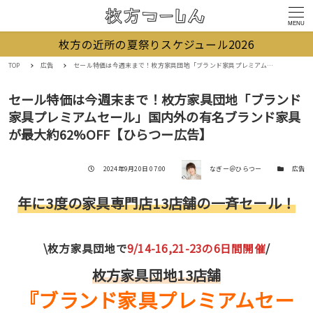
MENU
枚方の近所の夏祭りスケジュール2026
TOP
広告
セール特価は今週末まで！枚方家具団地「ブランド家具プレミアムセール」国内外の有名ブランド家具が最大約62%OFF【ひらつー広告】
セール特価は今週末まで！枚方家具団地「ブランド
家具プレミアムセール」国内外の有名ブランド家具
が最大約62%OFF【ひらつー広告】
著者
投稿日
カテゴリー
2024年9月20日 07:00
なぎー＠ひらつー
広告
年に3度の家具専門店13店舗の一斉セール！
\枚方家具団地で
9/14-16,21-23の6日間開催
/
枚方家具団地13店舗
『ブランド家具プレミアムセー