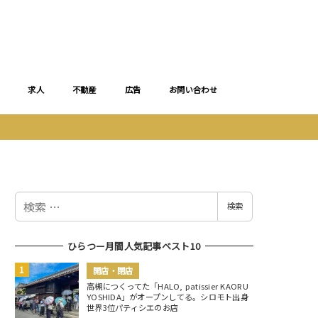
求人
不動産
広告
お問い合わせ
検
検索
索
ひらつー月間人気記事ベスト10
開店・閉店
高槻につくってた「HALO, patissier KAORU
YOSHIDA」がオープンしてる。シロモト出身
世界3位パティシエのお店