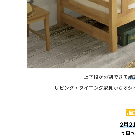
上下段が分割できる
頑
リビング・ダイニング家具
から
オシ
\最
2月2
2月