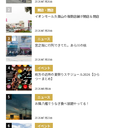
2026年7月26日
開店・閉店
イオンモール久御山の複数店舗が開店＆閉店
2026年7月29日
ニュース
宮之阪に行列できてた。あら川の桃
2026年7月10日
イベント
枚方の近所の夏祭りスケジュール2026【ひら
つーまとめ】
2026年8月6日
ニュース
お隣八幡でうなぎ食べ放題やってる！
2026年7月23日
イベント