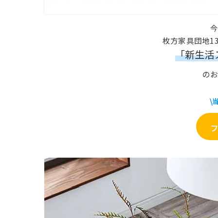
枚方家具団地1
「新生活
の
\