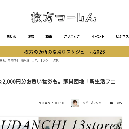
まとめ
お店
動画
クリニック
イベント
ビジネス
枚方の近所の夏祭りスケジュール2026
買い物券も。家具団地「新生活フェア」【ひらつー広告】
＆2,000円分お買い物券も。家具団地「新生活フェ
著者
投稿日
カテゴリー
2026年2月27日 07:00
なぎー＠ひらつー
広告