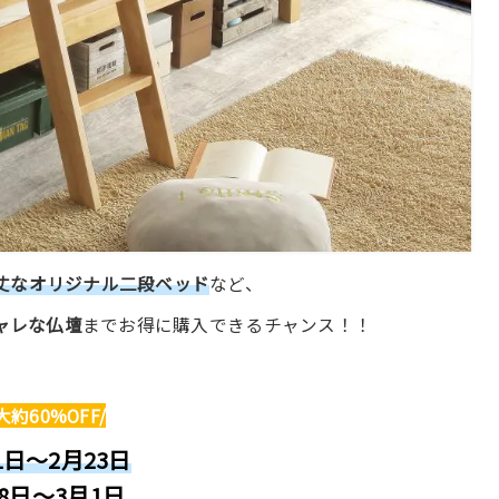
丈なオリジナル二段ベッド
など、
ャレな仏壇
までお得に購入できるチャンス！！
大約60%OFF/
1日〜2月23日
28日〜3月1日