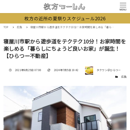
MENU
枚方の近所の夏祭りスケジュール2026
TOP
広告
寝屋川市駅から遊歩道をテクテク10分！お家時間を楽しめる「暮らしにちょうど良いお家」が誕生！【ひらつー不動産】
寝屋川市駅から遊歩道をテクテク10分！お家時間を
楽しめる「暮らしにちょうど良いお家」が誕生！
【ひらつー不動産】
著者
投稿日
更新日
2021年9月25日 07:00
2024年7月5日 19:42
タクワン＠ひらつー
カテゴリー
広告