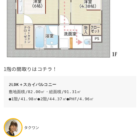
1階の間取りはコチラ！
2LDK＋スカイバルコニー
敷地面積/82.00㎡・総面積/91.31㎡

●1階/41.98㎡●2階/44.37㎡●PHF/4.96㎡
タクワン