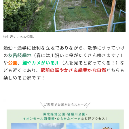
物件近くにある公園。
通勤・通学に便利な立地でありながら、散歩にうってつけ
の
友呂岐緑地
（春には川沿いに桜がたくさん咲きます♪）
や
公園
、
鯉やカメがいる川
（人を見ると寄ってくる！）な
ども近くにあり、
駅前の賑やかさ＆緑豊かな自然
どちらも
楽しめるお家です！