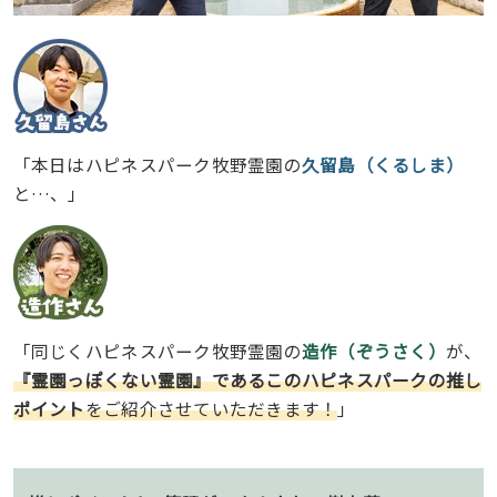
「本日はハピネスパーク牧野霊園の
久留島（くるしま）
と…、」
「同じくハピネスパーク牧野霊園の
造作（ぞうさく）
が、
『霊園っぽくない霊園』であるこのハピネスパークの推し
ポイント
をご紹介させていただきます！
」