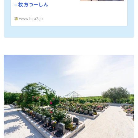
– 枚方つーしん
www.hira2.jp