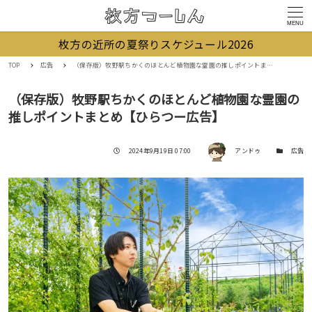
MENU
枚方の近所の夏祭りスケジュール2026
TOP
広告
（保存版）牧野駅ちかくのほとんど植物園な霊園の推しポイントまとめ【ひらつー広告】
（保存版）牧野駅ちかくのほとんど植物園な霊園の
推しポイントまとめ【ひらつー広告】
著者
投稿日
カテゴリー
2024年9月19日 07:00
アンドゥ
広告