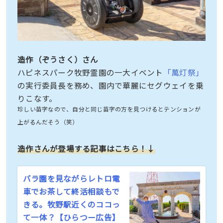
造作（ぞうさく）さん
ハピネスパーク牧野霊園の一大イベント
「萬灯祭」
の実行委員長を務め、園内で華麗にセグウェイを乗
りこなす。
珍しい苗字なので、自分と同じ苗字の方を見つけるとテンションが
上がるんだそう（笑）
造作さんが登場する記事はこちら！↓
バラ園を見ながらレトロ電
車でお茶して終活相談もで
きる。牧野駅近くのココっ
て一体？【ひらつー広告】