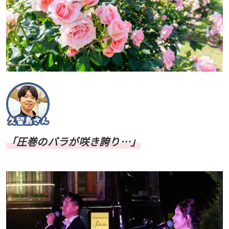
「圧巻のバラが咲き誇り…」