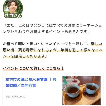
「また、母の日や父の日にはすべてのお墓にカーネーショ
ンやひまわりをお供えするイベントもあるんです！
お墓って暗い・怖い
といったイメージを一新して、
楽しい
思い出に残る場所
になれるよう、年間を通して様々なイベ
ントを開催しております
」
イベントについて詳しくはこちら↓
枚方市の墓と樹木葬霊園 ｜営
業時間と年間行事
e-saikaku.co.jp