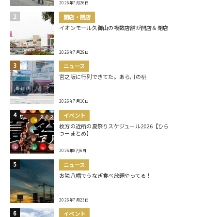
2026年7月26日
開店・閉店
イオンモール久御山の複数店舗が開店＆閉店
2026年7月29日
ニュース
宮之阪に行列できてた。あら川の桃
2026年7月10日
イベント
枚方の近所の夏祭りスケジュール2026【ひら
つーまとめ】
2026年8月6日
ニュース
お隣八幡でうなぎ食べ放題やってる！
2026年7月23日
イベント