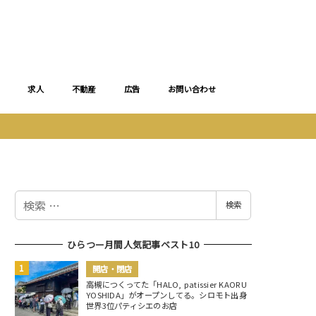
求人
不動産
広告
お問い合わせ
検
検索
索
ひらつー月間人気記事ベスト10
開店・閉店
高槻につくってた「HALO, patissier KAORU
YOSHIDA」がオープンしてる。シロモト出身
世界3位パティシエのお店