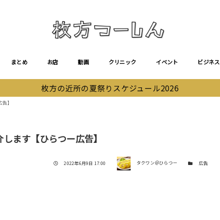
まとめ
お店
動画
クリニック
イベント
ビジネス
枚方の近所の夏祭りスケジュール2026
広告】
介します【ひらつー広告】
著者
投稿日
カテゴリー
2022年6月9日 17:00
タクワン＠ひらつー
広告