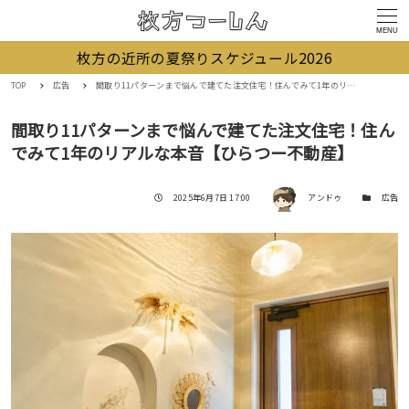
MENU
枚方の近所の夏祭りスケジュール2026
TOP
広告
間取り11パターンまで悩んで建てた注文住宅！住んでみて1年のリアルな本音【ひらつー不動産】
間取り11パターンまで悩んで建てた注文住宅！住ん
でみて1年のリアルな本音【ひらつー不動産】
著者
投稿日
カテゴリー
2025年6月7日 17:00
アンドゥ
広告