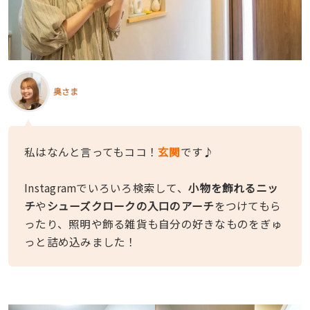
奥さま
私はなんと言ってもココ！
玄関
です♪
Instagramでいろいろ検索して、
小物を飾れるニッ
チ
や
シューズクロークの入口のアーチ
をつけてもら
ったり、照明や飾る雑貨も自分の好きなものをぎゅ
っと詰め込みました！