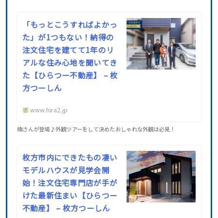
「もっとこうすればよかっ
た」が1つもない！納得の
注文住宅を建てて1年のリ
アルな住み心地を聞いてき
た【ひらつー不動産】 – 枚
方つーしん
www.hira2.jp
楠さんが登場♪外観ツアーをして決めたおしゃれな外観は必見！
枚方市内にできたもの凄い
モデルハウスが見学会開
始！注文住宅専門店が手が
けた最新住まい【ひらつー
不動産】 – 枚方つーしん