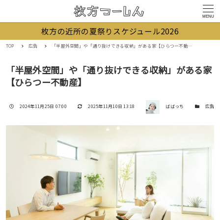
MENU
枚方の近所の夏祭りスケジュール2026
TOP
広告
「半屋外空間」や「通り抜けできる収納」がある家【ひらつー不動産】
「半屋外空間」や「通り抜けできる収納」がある家
【ひらつー不動産】
著者
投稿日
更新日
カテゴリー
2024年11月25日 07:00
2025年11月10日 13:18
ばばっち
広告