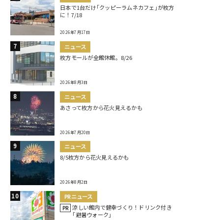
日本で1台だけ｢クッピーラムネカフェ｣が枚方
に！7/18
2026年7月17日
ニュース
枚方モールが全館休館。8/26
2026年8月3日
ニュース
あさって枚方から花火見えるかも
2026年7月20日
ニュース
8/5枚方から花火見えるかも
2026年8月2日
PRニュース
涼しい館内で健幸づくり！ドリンク付き
PR
｢避暑ウォーク｣