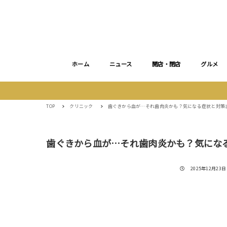
ホーム
ニュース
開店・閉店
グルメ
TOP
クリニック
歯ぐきから血が…それ歯肉炎かも？気になる症状と対策
歯ぐきから血が…それ歯肉炎かも？気にな
投稿日
2025年12月23日 