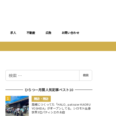
求人
不動産
広告
お問い合わせ
検
検索
索
ひらつー月間人気記事ベスト10
開店・閉店
高槻につくってた「HALO, patissier KAORU
YOSHIDA」がオープンしてる。シロモト出身
世界3位パティシエのお店