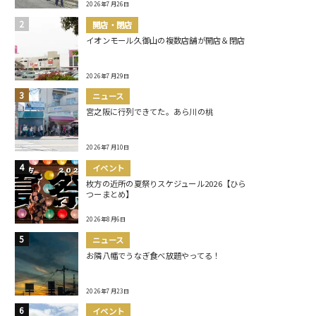
2026年7月26日
開店・閉店
イオンモール久御山の複数店舗が開店＆閉店
2026年7月29日
ニュース
宮之阪に行列できてた。あら川の桃
2026年7月10日
イベント
枚方の近所の夏祭りスケジュール2026【ひら
つーまとめ】
2026年8月6日
ニュース
お隣八幡でうなぎ食べ放題やってる！
2026年7月23日
イベント