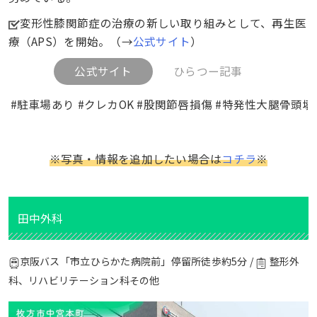
変形性膝関節症の治療の新しい取り組みとして、再生医
療（APS）を開始。（→
公式サイト
）
公式サイト
ひらつー記事
#駐車場あり #クレカOK #股関節唇損傷 #特発性大腿骨頭壊
※写真・情報を追加したい場合は
コチラ
※
田中外科
京阪バス「市立ひらかた病院前」停留所徒歩約5分 /
整形外
科、リハビリテーション科その他