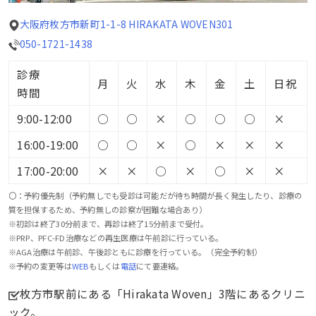
大阪府枚方市新町1-1-8 HIRAKATA WOVEN301
050-1721-1438
診療
月
火
水
木
金
土
日祝
時間
9:00-12:00
○
○
×
○
○
○
×
16:00-19:00
○
○
×
○
×
×
×
17:00-20:00
×
×
○
×
○
×
×
〇：予約優先制（予約無しでも受診は可能だが待ち時間が長く発生したり、診療の
質を担保するため、予約無しの診察が困難な場合あり）
※初診は終了30分前まで、再診は終了15分前まで受付。
※PRP、PFC-FD治療などの再生医療は午前診に行っている。
※AGA治療は午前診、午後診ともに診療を行っている。（完全予約制）
※予約の変更等は
WEB
もしくは
電話
にて要連絡。
枚方市駅前にある「Hirakata Woven」3階にあるクリニ
ック。