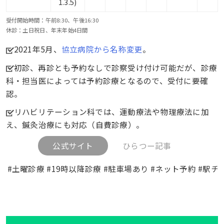
1.3.5)
受付開始時間：午前8:30、午後16:30
休診：土日祝日、年末年始4日間
2021年5月、
協立病院から名称変更
。
初診、再診とも予約なしで診察受け付け可能だが、診療
科・担当医によっては予約診療となるので、受付に要確
認。
リハビリテーション科では、運動療法や物理療法に加
え、鍼灸治療にも対応（自費診療）。
公式サイト
ひらつー記事
#土曜診療 #19時以降診療 #駐車場あり #ネット予約 #駅チ