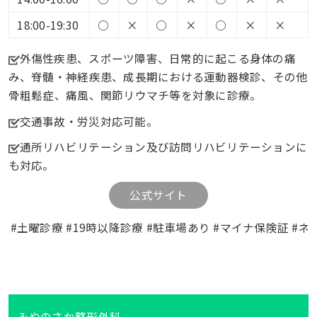
18:00-19:30
○
×
○
×
○
×
×
外傷性疾患、スポーツ障害、日常的に起こる身体の痛
み、脊髄・神経疾患、成長期における運動器検診、その他
骨粗鬆症、痛風、関節リウマチ等を対象に診療。
交通事故・労災対応可能。
通所リハビリテーション及び訪問リハビリテーションに
も対応。
公式サイト
#土曜診療 #19時以降診療 #駐車場あり #マイナ保険証 #ネッ
みやのさか整形外科