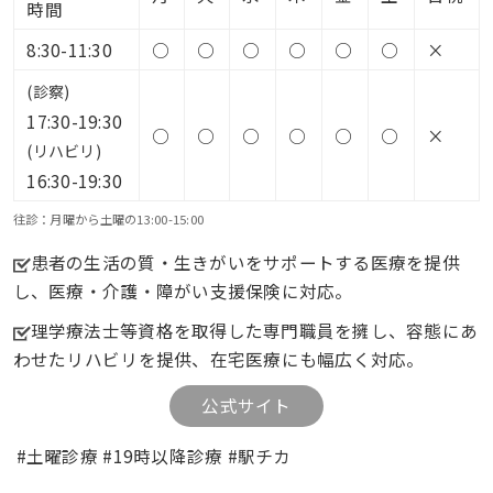
時間
8:30-11:30
○
○
○
○
○
○
×
(診察)
17:30-19:30
○
○
○
○
○
○
×
(リハビリ)
16:30-19:30
往診：月曜から土曜の13:00-15:00
患者の生活の質・生きがいをサポートする医療を提供
し、医療・介護・障がい支援保険に対応。
理学療法士等資格を取得した専門職員を擁し、容態にあ
わせたリハビリを提供、在宅医療にも幅広く対応。
公式サイト
#土曜診療 #19時以降診療 #駅チカ