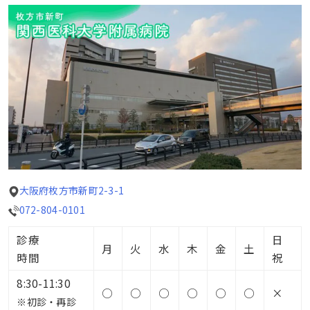
大阪府枚方市新町2-3-1
072-804-0101
診療
日
月
火
水
木
金
土
時間
祝
8:30-11:30
○
○
○
○
○
○
×
※初診・再診