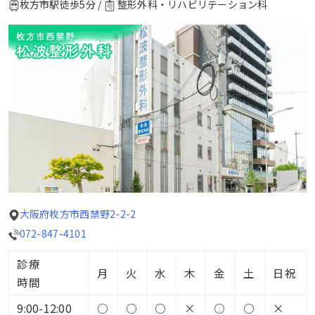
枚方市駅徒歩5分 /
整形外科・リハビリテーション科
大阪府枚方市西禁野2-2-2
072-847-4101
診療
月
火
水
木
金
土
日祝
時間
9:00-12:00
○
○
○
×
○
○
×