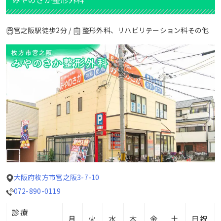
宮之阪駅徒歩2分 /
整形外科、リハビリテーション科その他
大阪府枚方市宮之阪3-7-10
072-890-0119
診療
月
火
水
木
金
土
日祝