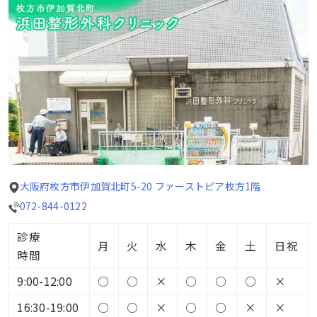
大阪府枚方市伊加賀北町5-20 ファーストピア枚方1階
072-844-0122
診療
月
火
水
木
金
土
日祝
時間
9:00-12:00
○
○
×
○
○
○
×
16:30-19:00
○
○
×
○
○
×
×