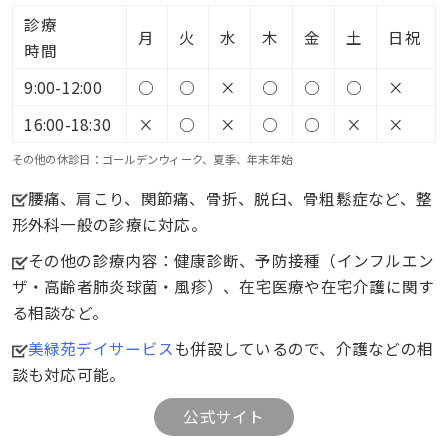
診療
月
火
水
木
金
土
日祝
時間
9:00-12:00
○
○
×
○
○
○
×
16:00-18:30
×
○
×
○
○
×
×
その他の休診日：ゴールデンウィーク、夏季、年末年始
腰痛、肩こり、関節痛、骨折、脱臼、骨粗鬆症など、整
形外科一般の診療に対応。
その他の診療内容：健康診断、予防接種（インフルエン
ザ・高齢者肺炎球菌・風疹）、在宅医療や在宅介護に関す
る相談など。
美緑苑デイサービス
も併設しているので、介護などの相
談も対応可能。
公式サイト