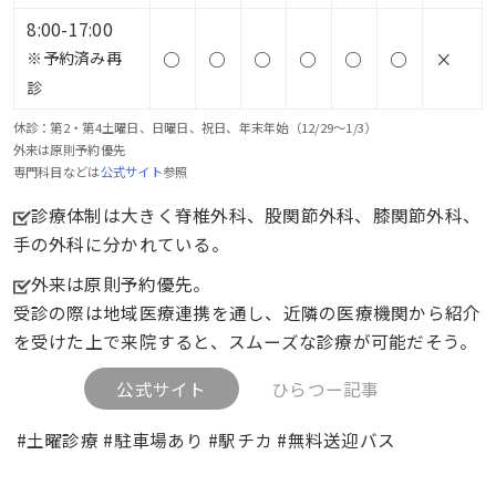
8:00-17:00
※予約済み再
○
○
○
○
○
○
×
診
休診：第2・第4土曜日、日曜日、祝日、年末年始（12/29〜1/3）
外来は原則予約優先
専門科目などは
公式サイト
参照
診療体制は大きく脊椎外科、股関節外科、膝関節外科、
手の外科に分かれている。
外来は原則予約優先。
受診の際は地域医療連携を通し、近隣の医療機関から紹介
を受けた上で来院すると、スムーズな診療が可能だそう。
公式サイト
ひらつー記事
#土曜診療 #駐車場あり #駅チカ #無料送迎バス