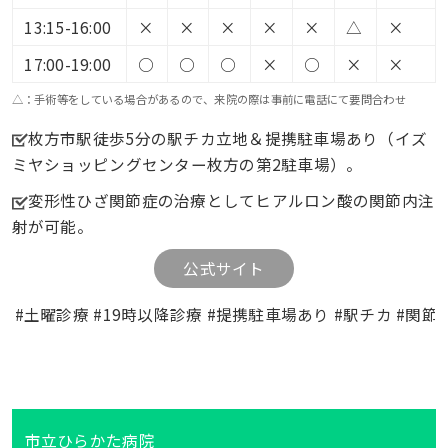
13:15-16:00
×
×
×
×
×
△
×
17:00-19:00
○
○
○
×
○
×
×
△：手術等をしている場合があるので、来院の際は事前に電話にて要問合わせ
枚方市駅徒歩5分の駅チカ立地＆提携駐車場あり（イズ
ミヤショッピングセンター枚方の第2駐車場）。
変形性ひざ関節症の治療としてヒアルロン酸の関節内注
射が可能。
公式サイト
#土曜診療 #19時以降診療 #提携駐車場あり #駅チカ #関節
市立ひらかた病院