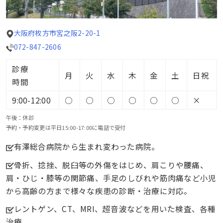
大阪府枚方市宮之阪2-20-1
072-847-2606
診療
月
火
水
木
金
土
日祝
時間
9:00-12:00
○
○
○
○
○
○
×
午後：休診
予約・予約変更は平日15:00-17:00に電話で受付
有澤総合病院から生まれ変わった病院。
骨折、捻挫、脱臼等の外傷をはじめ、肩こりや腰痛、
肩・ひじ・膝等の関節痛、手足のしびれや筋肉痛など小児
から高齢の方まで様々な疾患の診断・治療に対応。
レントゲン、CT、MRI、超音波などを用いた検査、各種
治療。