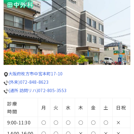
大阪府枚方市中宮本町17-10
(外来)072-848-8623
(通所 訪問リハ)072-805-3553
診療
月
火
水
木
金
土
日祝
時間
9:00-11:30
○
○
○
○
○
○
×
14:00-16:00
○
○
○
×
○
×
×