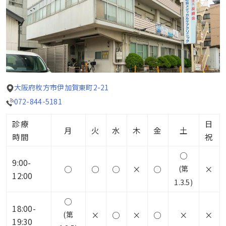
大阪府枚方市伊加賀東町2-21
072-844-5181
診療
日
月
火
水
木
金
土
時間
祝
○
9:00-
○
○
○
×
○
(第
×
12:00
1.3.5)
○
18:00-
(第
×
○
×
○
×
×
19:30