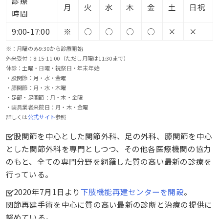
診療
月
火
水
木
金
土
日祝
時間
9:00-17:00
※
○
○
○
○
×
×
※：月曜のみ9:30から診療開始
外来受付：8:15-11:00（ただし月曜は11:30まで）
休診：土曜・日曜・祝祭日・年末年始
・股関節：月・水・金曜
・膝関節：月・水・木曜
・足部・足関節：月・木・金曜
・装具業者来院日：月・木・金曜
詳しくは
公式サイト
参照
股関節を中心とした関節外科、足の外科、膝関節を中心
とした関節外科を専門としつつ、その他各医療機関の協力
のもと、全ての専門分野を網羅した質の高い最新の診療を
行っている。
2020年7月1日より
下肢機能再建センターを開設
。
関節再建手術を中心に質の高い最新の診断と治療の提供に
努めている。