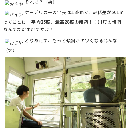
それで？（笑）
ケーブルカーの全長は1.3kmで、高低差が561m
ってことは…
平均25度、最高28度
の傾斜！
！
11度の傾斜
なんてまだまだですよ！
とりあえず、もっと傾斜がキツくなるねんな
（笑）