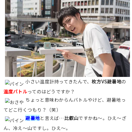
小さい温度計持ってきたんで、
枚方VS避暑地
の
温度バトル
ってのはどうですか？
ちょっと意味わからんバトルやけど、避暑地っ
てどこ行くつもり？（笑）
避暑地
と言えば…
比叡山
ですかね〜。ひえ〜ざ
ん、冷え〜山ですし。ひえ〜。