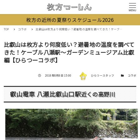
MENU
枚方の近所の夏祭りスケジュール2026
TOP
コラボ
比叡山は枚方より何度低い？避暑地の温度を調べてきた！ケーブル八瀬駅〜ガーデンミュージアム比叡編【ひらつーコラボ】
比叡山は枚方より何度低い？避暑地の温度を調べて
きた！ケーブル八瀬駅〜ガーデンミュージアム比叡
編【ひらつーコラボ】
著者
投稿日
カテゴリー
2018年8月8日 15:00
ひらつースタッフ
コラボ
叡山電車
八瀬比叡山口駅
近くの高野川