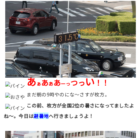
あ
い
あ
あ
つっ
！！
ぁ
あ
ーっ
まだ朝の9時やのにな〜さすが枚方。
この前、枚方が全国2位の暑さになってましたよ
ね〜。今日は
避暑地
へ行きましょうよ！