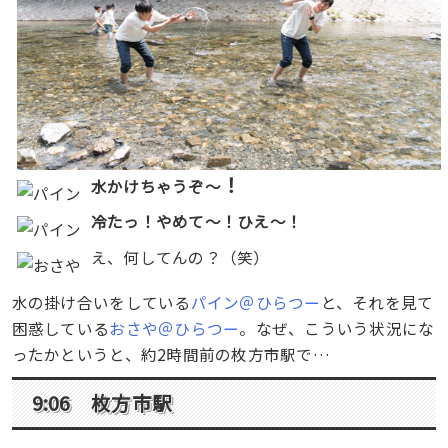
！
水かけちゃうぞ〜
冷たっ！やめて〜！ひえ〜！
え、何してんの？（笑）
水の掛け合いをしている
パイン＠ひらつー
と、それを見て
困惑している
おさや＠ひらつー
。なぜ、こういう状況にな
ったかというと、約2時間前の枚方市駅で…
9:06 枚方市駅