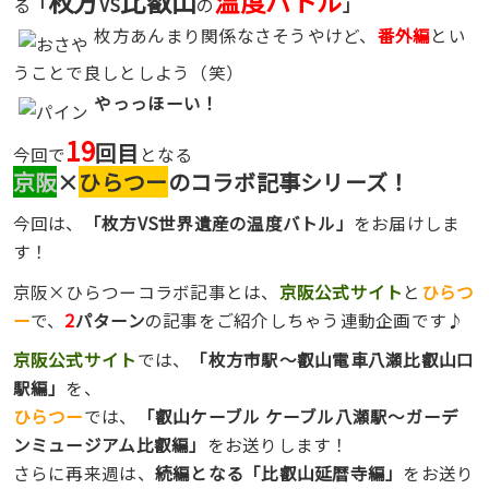
枚方
比叡山
温度バトル
る
「
VS
の
」
枚方あんまり関係なさそうやけど、
番外編
とい
うことで良しとしよう（笑）
やっっほーい！
19
回目
今回で
となる
京阪
×
ひらつー
のコラボ記事シリーズ！
今回は、
「枚方VS世界遺産の温度バトル」
をお届けしま
す！
京阪×ひらつーコラボ記事とは、
京阪公式サイト
と
ひらつ
ー
で、
2
パターン
の記事をご紹介しちゃう連動企画です♪
京阪公式サイト
では、
「枚方市駅〜叡山電車八瀬比叡山口
駅編」
を、
ひらつー
では、
「叡山ケーブル ケーブル八瀬駅〜ガーデ
ンミュージアム比叡編」
をお送りします！
さらに再来週は、
続編となる「比叡山延暦寺編」
をお送り