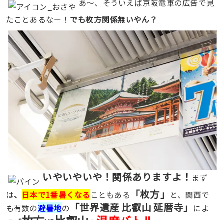
あ〜、そういえば京阪電車の広告で見
たことあるなー！
でも枚方関係無いやん？
いやいやいや！関係ありますよ！
まず
「枚方」
は
、
日本で1番暑くなる
こともある
と、関西で
「世界遺産 比叡山 延暦寺」
も有数の
避暑地
の
によ