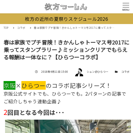
MENU
枚方の近所の夏祭りスケジュール2026
TOP
コラボ
春は家族でプチ冒険！きかんしゃトーマス号2017に乗ってスタンプラリー♪ミッションクリアでもらえる報酬は一体なに？【ひらつーコラボ】
春は家族でプチ冒険！きかんしゃトーマス号2017に
乗ってスタンプラリー♪ミッションクリアでもらえ
る報酬は一体なに？【ひらつーコラボ】
著者
投稿日
カテゴリー
2018年4月11日 15:00
シュン@ひらつー
コラボ
京阪
×
ひらつー
のコラボ記事シリーズ！
京阪公式サイトでも、ひらつーでも。2パターンの記事で
ご紹介しちゃう連動企画♪
2
回目となる今回は･･･