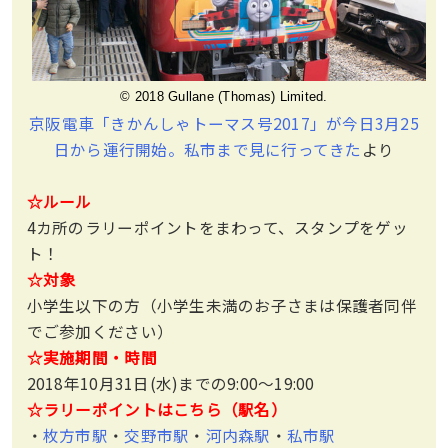
© 2018 Gullane (Thomas) Limited.
京阪電車「きかんしゃトーマス号2017」が今日3月25
日から運行開始。私市まで見に行ってきた
より
☆ルール
4カ所のラリーポイントをまわって、スタンプをゲッ
ト！
☆対象
小学生以下の方（小学生未満のお子さまは保護者同伴
でご参加ください）
☆実施期間・時間
2018年10月31日(水)までの9:00〜19:00
☆ラリーポイントはこちら（駅名）
・
枚方市駅
・
交野市駅
・
河内森駅
・
私市駅