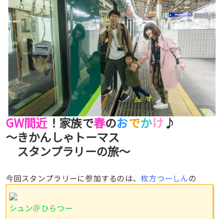
GW間近
春
お
で
か
け
！家族で
の
♪
〜きかんしゃトーマス
スタンプラリーの旅〜
今回スタンプラリーに参加するのは、
枚方つーしん
の
シュン＠ひらつー