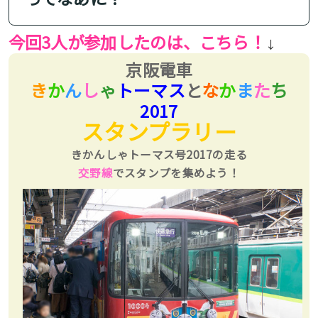
今回3人が参加したのは、こちら！
↓
京阪電車
き
か
ん
し
ゃ
トーマス
と
な
か
ま
た
ち
2017
スタンプラリー
きかんしゃトーマス号2017の走る
交野線
でスタンプを集めよう！