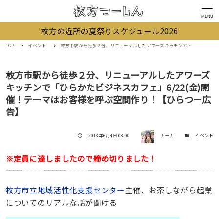
MENU
枚方の近所の夏祭りスケジュール2026
TOP
イベント
枚方市駅から徒歩２分、リニューアルしたアワーズキッチンで「ひらかたビジネスカフェ」6/22(金)開催！テーマはお客様を呼ぶ空間作り！【ひらつー広告】
枚方市駅から徒歩２分、リニューアルしたアワーズ
キッチンで「ひらかたビジネスカフェ」6/22(金)開
催！テーマはお客様を呼ぶ空間作り！【ひらつー広
告】
著者
投稿日
カテゴリー
2018年6月4日 08:00
ナーガ
イベント
※定員に達しましたので締め切りました！
枚方市立地域活性化支援センター
主催、お茶しながら起業
についてのリアルな話が聞ける