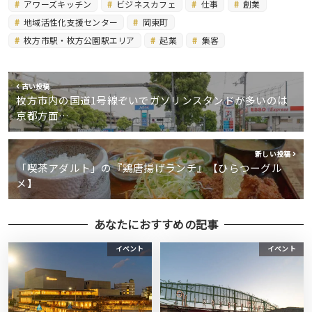
アワーズキッチン
ビジネスカフェ
仕事
創業
地域活性化支援センター
岡東町
枚方市駅・枚方公園駅エリア
起業
集客
古い投稿
枚方市内の国道1号線ぞいでガソリンスタンドが多いのは
京都方面…
新しい投稿
「喫茶アダルト」の『鶏唐揚げランチ』【ひらつーグル
メ】
あなたにおすすめの記事
イベント
イベント