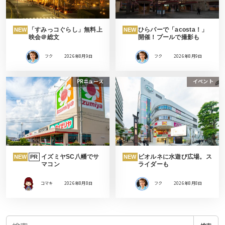
「すみっコぐらし」無料上
ひらパーで「acosta！」
NEW
NEW
映会＠総文
開催！プールで撮影も
フク
2026年8月9日
フク
2026年8月9日
PRニュース
イベント
イズミヤSC八幡でサ
ビオルネに水遊び広場。ス
NEW
PR
NEW
マコン
ライダーも
コマキ
2026年8月8日
フク
2026年8月8日
検