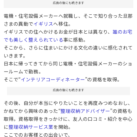
広告の後にも続きます
電機・住宅設備メーカーへ就職し、そこで知り合った旦那
さまの異動で
イギリス
へ移住。
イギリスでの住へかけるお金が日本とは異なり、
誰のお宅
でも美しく整えられている
事に感動。
そこから、さらに住まいにかける文化の違いに感化されて
いきます。
日本に帰ってきてから同じ電機・住宅設備メーカーのショ
ールームで勤務。
そこで“
インテリアコーディネーター
”の資格を取得。
広告の後にも続きます
その後、自分が本当にやりたいことを再度みつめなおし、
かねてから興味のあった“
整理収納アドバイザー
”の資格も
取得。資格取得をきっかけに、友人の口コミ・紹介を中心
に
整理収納サービス業
を開始。
ここでのお客様との出会いで、