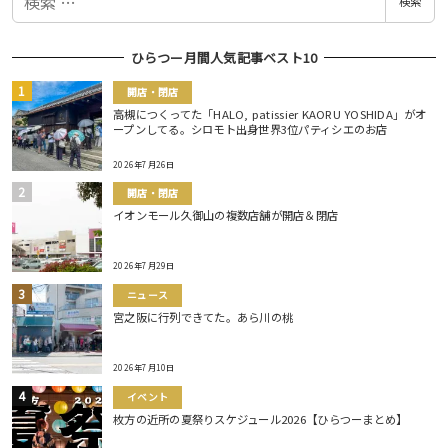
検索
索
ひらつー月間人気記事ベスト10
開店・閉店
高槻につくってた「HALO, patissier KAORU YOSHIDA」がオ
ープンしてる。シロモト出身世界3位パティシエのお店
2026年7月26日
開店・閉店
イオンモール久御山の複数店舗が開店＆閉店
2026年7月29日
ニュース
宮之阪に行列できてた。あら川の桃
2026年7月10日
イベント
枚方の近所の夏祭りスケジュール2026【ひらつーまとめ】