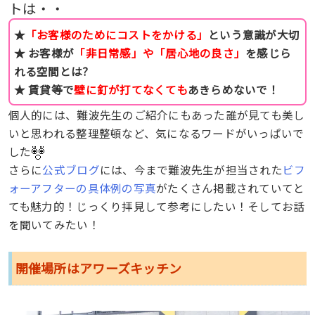
トは・・
★
「お客様のためにコストをかける」
という意識が大切
★ お客様が
「
非日常感」や「居心地の良さ」
を感じら
れる空間とは?
★ 賃貸等で
壁に釘が打てなくても
あきらめないで！
個人的には、難波先生のご紹介にもあった誰が見ても美し
いと思われる整理整頓など、気になるワードがいっぱいで
した
さらに
公式ブログ
には、今まで難波先生が担当された
ビフ
ォーアフターの具体例の写真
がたくさん掲載されていてと
ても魅力的！じっくり拝見して参考にしたい！そしてお話
を聞いてみたい！
開催場所はアワーズキッチン