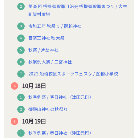
第38回 招提御殿郷自治会 招提御殿郷まつり / 大林
組資材置場
令和五年 秋祭り / 蹉跎神社
百済王神社 秋大祭
秋祭 / 片埜神社
秋祭例大祭 / 二宮神社
2023 船橋校区スポーツフェスタ / 船橋小学校
10月18日
秋季例祭 / 春日神社（津田元町）
御殿山神社の秋祭り
10月19日
秋季例祭 / 春日神社（津田元町）