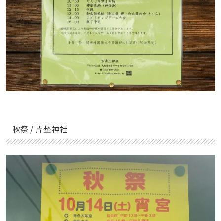
秋祭 / 片埜神社