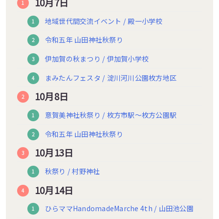
10月7日
地域世代間交流イベント / 殿一小学校
令和五年 山田神社秋祭り
伊加賀の秋まつり / 伊加賀小学校
まみたんフェスタ / 淀川河川公園枚方地区
10月8日
意賀美神社秋祭り / 枚方市駅〜枚方公園駅
令和五年 山田神社秋祭り
10月13日
秋祭り / 村野神社
10月14日
ひらママHandomadeMarche 4th / 山田池公園