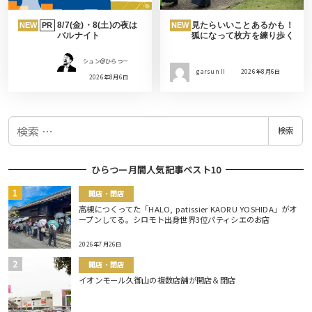
8/7(金)・8(土)の夜は
見たらいいことあるかも！
NEW
PR
NEW
バルナイト
狐になって枚方を練り歩く
シュン@ひらつー
garsun II
2026年8月6日
2026年8月6日
検
検索
索
ひらつー月間人気記事ベスト10
開店・閉店
高槻につくってた「HALO, patissier KAORU YOSHIDA」がオ
ープンしてる。シロモト出身世界3位パティシエのお店
2026年7月26日
開店・閉店
イオンモール久御山の複数店舗が開店＆閉店