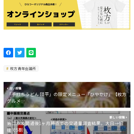
枚方青年会議所
古い投稿
「手打ちうどん 団平」の限定メニュー「ひやかけ」【枚方
グルメ…
新しい投稿
第二京阪開通後1ヶ月時点での交通量調査結果。大日→招
提で5割…