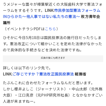
うメジャーな面々が樟葉駅近くの大阪歯科大学で憲法フォ
ーラムをするそうです。
LINK:
市民参加型憲法フォーラム
INひらかた～他人事ではない私たちの憲法～
枚方青年会
議所
（イベントチラシPDFは
こちら
）
ひそかに今日5月18日は国民投票法の施行日だったりしま
す。憲法改正について細かいことを定めた法律がなかった
ので具体的な手続きなどを決めた法律ですね。
広告の後にも続きます
詳しくは以下のリンク先で。
LINK:
ご存じですか？憲法改正国民投票法
総務省
たぶんこれに合わせたフォーラムなんだと思います。
しかし櫻井よしこ（ジャーナリスト）・中山太郎（元外務
大臣）・江口克彦（元PHP研究所社長）となかなかすごい
人達が来ますねー。