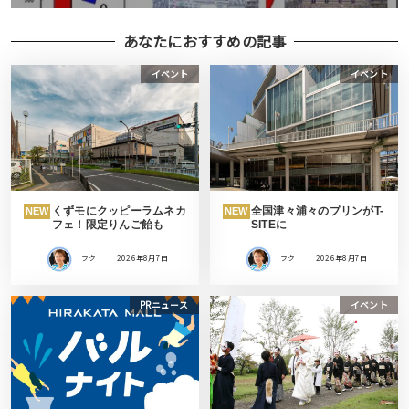
あなたにおすすめの記事
イベント
イベント
くずモにクッピーラムネカ
全国津々浦々のプリンがT-
NEW
NEW
フェ！限定りんご飴も
SITEに
フク
2026年8月7日
フク
2026年8月7日
PRニュース
イベント