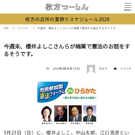
MENU
枚方の近所の夏祭りスケジュール2026
TOP
イベント
今週末、櫻井よしこさんらが楠葉で憲法のお話をするそうです。
今週末、櫻井よしこさんらが楠葉で憲法のお話をす
るそうです。
著者
投稿日
カテゴリー
2010年5月18日 15:03
カズマ
イベント
5月23日（日）に、櫻井よしこ、中山太郎、江口克彦とい