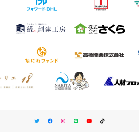
Twitter
Facebook
Instagram
LINE
You Tube
TikTok