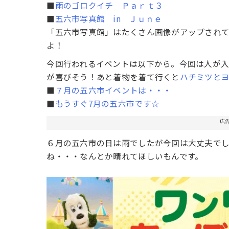
■
雨のゴロクイチ Ｐａｒｔ３
■
五六市写真館 in Ｊｕｎｅ
「五六市写真館」はたくさん画像がアップされ
よ！
今回行われるイベントは以下から。今回は人が入
が喜びそう！あと着物を着て行くと
ハチミツと
■
７月の五六市イベントは・・・
■
もうすぐ7月の五六市です☆
広
６月の五六市の日は雨でしたが今回は大丈夫で
ね・・・なんとか晴れてほしいもんです。