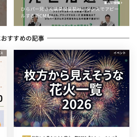
新しい投稿
ひらパー兄さん選挙投票開始。ダンスでアピー
ルする新CMも。
におすすめの記事
ース
イベント