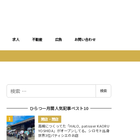
求人
不動産
広告
お問い合わせ
検
検索
索
ひらつー月間人気記事ベスト10
開店・閉店
高槻につくってた「HALO, patissier KAORU
YOSHIDA」がオープンしてる。シロモト出身
世界3位パティシエのお店