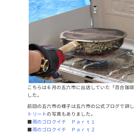
こちらは６月の五六市に出店していた「百合珈
した。
前回の五六市の様子は五六市の公式ブログで詳し
トリート
の写真もありました。
■
雨のゴロクイチ Ｐａｒｔ１
■
雨のゴロクイチ Ｐａｒｔ２