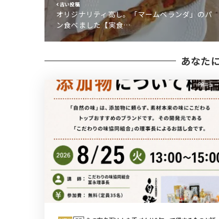
古い投稿
オリジナリティ高し。「マームベランダ」のパ
ン食べました【実食…
あなた
PRニュ