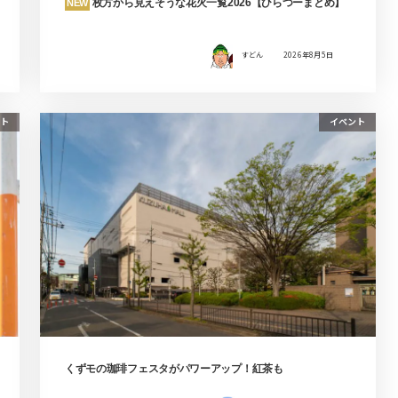
枚方から見えそうな花火一覧2026【ひらつーまとめ】
NEW
すどん
2026年8月5日
ト
イベント
くずモの珈琲フェスタがパワーアップ！紅茶も