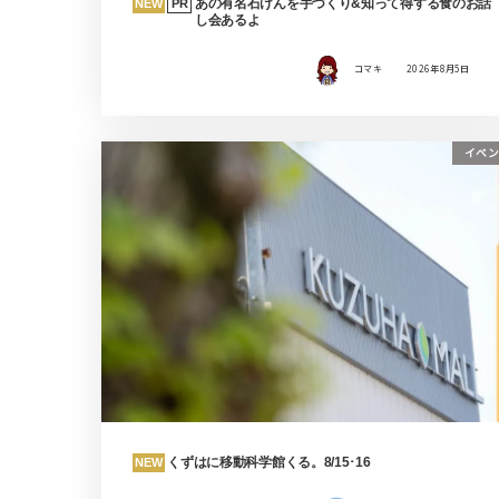
あの有名石けんを手づくり&知って得する食のお話
NEW
PR
し会あるよ
コマキ
2026年8月5日
イベン
くずはに移動科学館くる。8/15･16
NEW