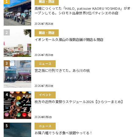
開店・閉店
高槻につくってた「HALO, patissier KAORU YOSHIDA」がオ
ープンしてる。シロモト出身世界3位パティシエのお店
2026年7月26日
開店・閉店
イオンモール久御山の複数店舗が開店＆閉店
2026年7月29日
ニュース
宮之阪に行列できてた。あら川の桃
2026年7月10日
イベント
枚方の近所の夏祭りスケジュール2026【ひらつーまとめ】
2026年8月6日
ニュース
お隣八幡でうなぎ食べ放題やってる！