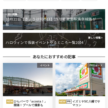
古い投稿
10月21日【きょうは何の日】1970年 牧野駅南側線路が
移…
新しい投稿
ハロウィンで仮装イベントやるところ一覧2014
あなたにおすすめの記事
イベント
PRニュース
ひらパーで「acosta！」
イズミヤSC八幡でサ
NEW
NEW
PR
開催！プールで撮影も
マコン