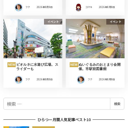
フク
2026年8月9日
コマキ
2026年8月8日
イベント
イベント
ビオルネに水遊び広場。ス
ぬいぐるみのおとまり会開
NEW
NEW
ライダーも
催。市駅前図書館
フク
2026年8月8日
フク
2026年8月8日
検
検索
索
ひらつー月間人気記事ベスト10