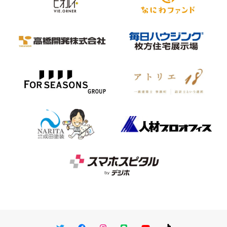
Twitter
Facebook
Instagram
LINE
You Tube
TikTok