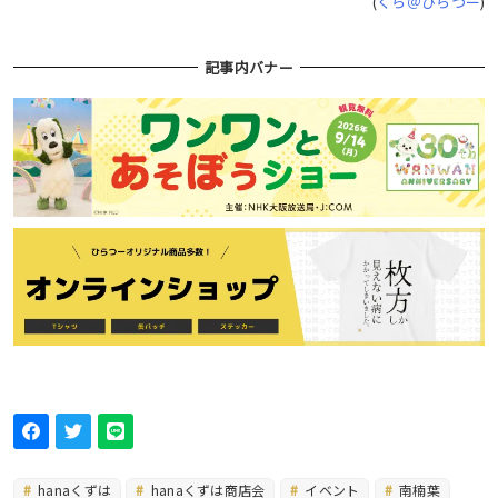
(
くら＠ひらつー
)
記事内バナー
hanaくずは
hanaくずは商店会
イベント
南楠葉