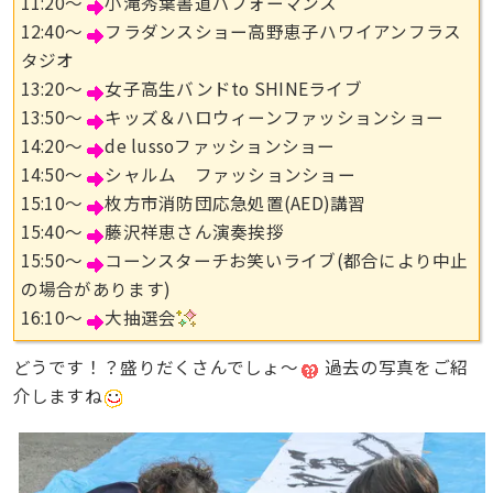
11:20〜
小滝秀葉書道パフォーマンス
12:40〜
フラダンスショー高野恵子ハワイアンフラス
タジオ
13:20〜
女子高生バンドto SHINEライブ
13:50〜
キッズ＆ハロウィーンファッションショー
14:20〜
de lussoファッションショー
14:50〜
シャルム ファッションショー
15:10〜
枚方市消防団応急処置(AED)講習
15:40〜
藤沢祥恵さん演奏挨拶
15:50〜
コーンスターチお笑いライブ(都合により中止
の場合があります)
16:10〜
大抽選会
どうです！？盛りだくさんでしょ〜
過去の写真をご紹
介しますね