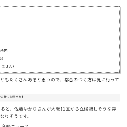
議所内
局）
りません）
ともたくさんあると思うので、都合のつく方は見に行って
告の後にも続きます
てると、佐藤ゆかりさんが大阪11区から立候補しそうな雰
なりそうです。
へ
産経ニュース