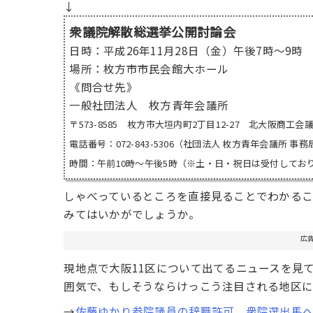
↓
衆議院解散総選挙公開討論会
日時：平成26年11月28日（金）午後7時～9時
場所：枚方市市民会館大ホール
《問合せ先》
一般社団法人 枚方青年会議所
〒573-8585 枚方市大垣内町2丁目12-27 北大阪商工会
電話番号：072-843-5306（社団法人 枚方青年会議所 事務
時間：午前10時～午後5時（※土・日・祝日は受付してお
しゃべっているところを直接見ることでわかるこ
みてはいかがでしょうか。
広
現地点で大阪11区について出てるニュースを見
囲気で、もしそうならけっこう注目される地区に
→
佐藤ゆかり参院議員の辞職許可 衆院選出馬