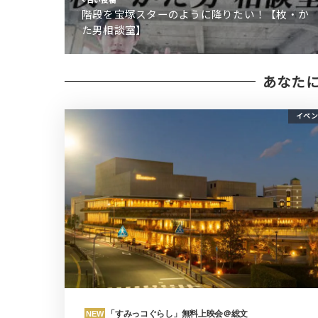
階段を宝塚スターのように降りたい！【枚・か
た男相談室】
あなた
イベン
「すみっコぐらし」無料上映会＠総文
NEW