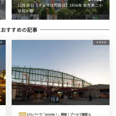
11月26日【きょうは何の日】1956年 枚方第二小
学校が開…
におすすめの記事
ト
イベント
ひらパーで「acosta！」開催！プールで撮影も
NEW