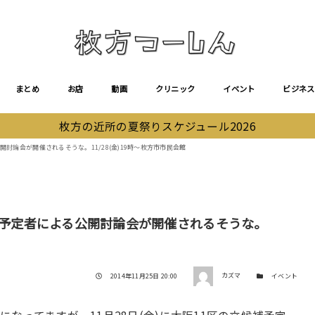
まとめ
お店
動画
クリニック
イベント
ビジネス
枚方の近所の夏祭りスケジュール2026
開討論会が開催されるそうな。11/28(金)19時〜枚方市市民会館
候補予定者による公開討論会が開催されるそうな。
著者
投稿日
カテゴリー
2014年11月25日 20:00
カズマ
イベント