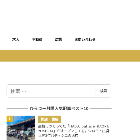
求人
不動産
広告
お問い合わせ
検
検索
索
ひらつー月間人気記事ベスト10
開店・閉店
高槻につくってた「HALO, patissier KAORU
YOSHIDA」がオープンしてる。シロモト出身
世界3位パティシエのお店