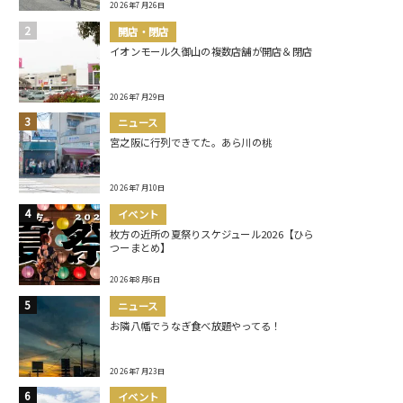
2026年7月26日
開店・閉店
イオンモール久御山の複数店舗が開店＆閉店
2026年7月29日
ニュース
宮之阪に行列できてた。あら川の桃
2026年7月10日
イベント
枚方の近所の夏祭りスケジュール2026【ひら
つーまとめ】
2026年8月6日
ニュース
お隣八幡でうなぎ食べ放題やってる！
2026年7月23日
イベント