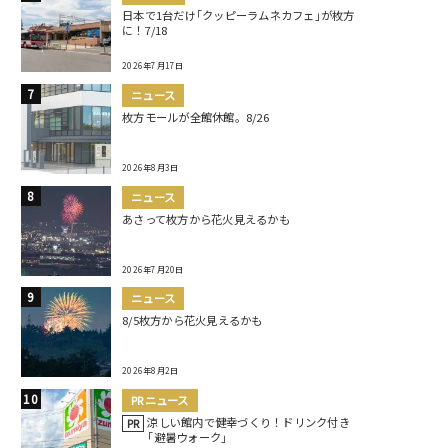
日本で1台だけ｢クッピーラムネカフェ｣が枚方
に！7/18
2026年7月17日
ニュース
枚方モールが全館休館。8/26
2026年8月3日
ニュース
あさって枚方から花火見えるかも
2026年7月20日
ニュース
8/5枚方から花火見えるかも
2026年8月2日
PRニュース
涼しい館内で健幸づくり！ドリンク付き
PR
｢避暑ウォーク｣