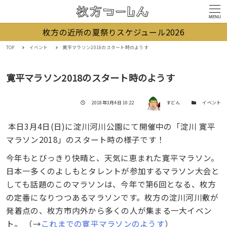
MENU
枚方の近所の夏祭りスケジュール2026
TOP
イベント
寛平マラソン2018のスタート時のようす
寛平マラソン2018のスタート時のようす
著者
投稿日
カテゴリー
2018年3月4日 10:22
すどん
イベント
本日3月4日(日)に淀川河川公園にて開催中の「淀川 寛平
マラソン2018」のスタート時の様子です！
今年もとびっきり快晴と、天気に恵まれた寛平マラソン。
日本一多くのよしもとタレントが参加するマラソン大会と
しても話題のこのマラソンは、今年で第6回となる、枚方
の定番になりつつあるマラソンです。枚方の淀川河川敷が
発着点の、枚方市内外から多くの人が集まる一大イベン
ト。 （→
これまでの寛平マラソンのようす
）