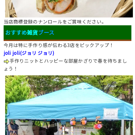
当店商標登録のナンロールをご賞味ください。
おすすめ
雑貨
ブース
今月は特に手作り感が伝わる3店をピックアップ！
joli joli(ジョリ ジョリ)
手作りニットとハッピーな部屋かざりで春を待ちまし
ょう！