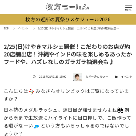
MENU
枚方の近所の夏祭りスケジュール2026
TOP
イベント
2/25(日)けやきマルシェ開催！こだわりのお店が約20店舗出店！沖縄やインドの味を楽しめるあったかフードや、ハズレなしのガラガラ抽選会も♪
2/25(日)けやきマルシェ開催！こだわりのお店が約
20店舗出店！沖縄やインドの味を楽しめるあったか
フードや、ハズレなしのガラガラ抽選会も♪
著者
投稿日
カテゴリー
2018年2月21日 15:00
なぎー＠ひらつー
イベント
こんにちは
みなさんオリンピックはご覧になっていま
すか？
日本勢のメダルラッシュ、連日目が離せませんよね
朝
から晩まで生放送にハイライトに目白押しで、ご飯作って
る暇がなーい
という方もいらっしゃるのではないでし
ょうか？