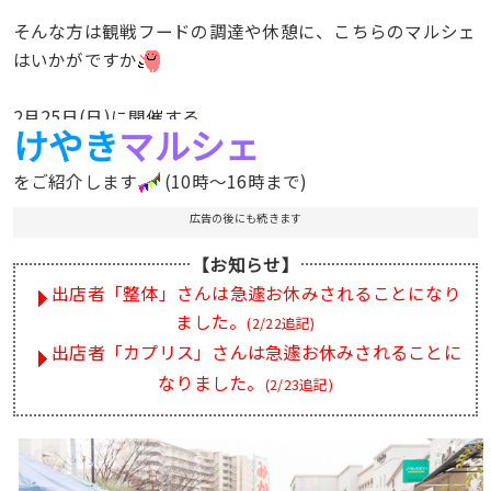
そんな方は観戦フードの調達や休憩に、こちらのマルシェ
はいかがですか
2月25日(日)に開催する
けやき
マルシ
ェ
をご紹介します
(10時〜16時まで)
広告の後にも続きます
【お知らせ】
出店者「整体」さんは急遽お休みされることになり
ました。
(2/22追記)
出店者「カプリス」さんは急遽お休みされることに
なりました。
(2/23追記)