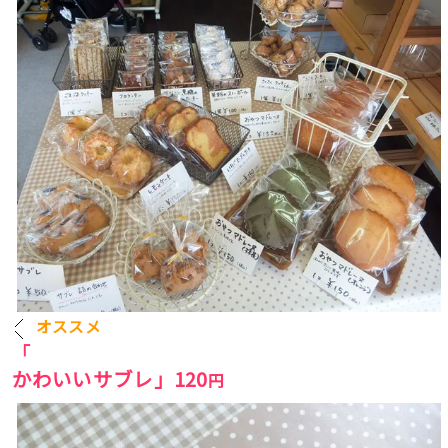
オススメ
「
かわいいサブレ」12
0
円