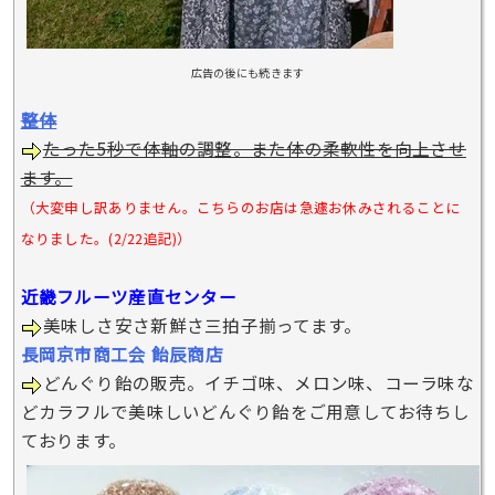
広告の後にも続きます
整体
たった5秒で体軸の調整。また体の柔軟性を向上させ
ます。
（大変申し訳ありません。こちらのお店は急遽お休みされることに
なりました。(2/22追記)）
近畿フルーツ産直センター
美味しさ安さ新鮮さ三拍子揃ってます。
長岡京市商工会 飴辰商店
どんぐり飴の販売。イチゴ味、メロン味、コーラ味な
どカラフルで美味しいどんぐり飴をご用意してお待ちし
ております。