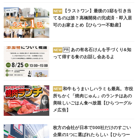
【ラストワン】最後の1邸を引き当
NEW
てるのは誰？高橋開発の完成済・即入居
可のお家まとめ【ひらつー不動産】
あの有名石けんを手づくり&知
PR
NEW
って得する食のお話し会あるよ
和牛もうまいしハラミも最高。市役
NEW
所ちかく「焼肉じゅん」のランチはあの
美味しいごはん食べ放題【ひらつーグル
メ広告】
枚方の会社が日本で300社だけのすごい
企業の1つに選ばれたらしい【ひらつー