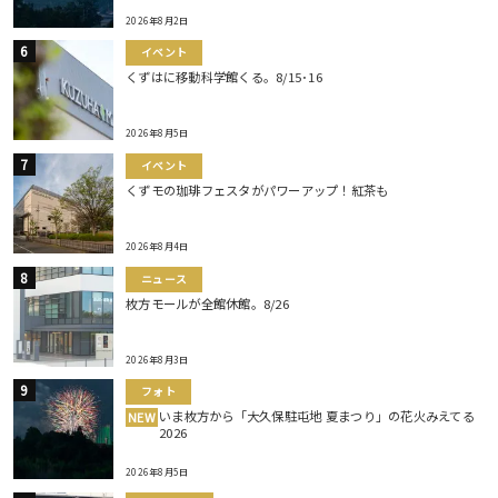
2026年8月2日
イベント
くずはに移動科学館くる。8/15･16
2026年8月5日
イベント
くずモの珈琲フェスタがパワーアップ！紅茶も
2026年8月4日
ニュース
枚方モールが全館休館。8/26
2026年8月3日
フォト
いま枚方から「大久保駐屯地 夏まつり」の花火みえてる
NEW
2026
2026年8月5日