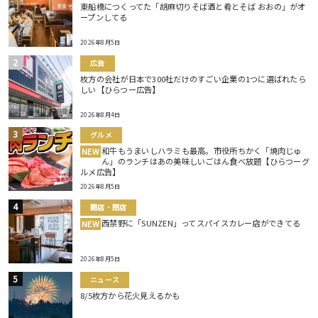
東船橋につくってた「胡麻切りそば酒と肴とそば おおの」がオ
ープンしてる
2026年8月5日
広告
枚方の会社が日本で300社だけのすごい企業の1つに選ばれたら
しい【ひらつー広告】
2026年8月4日
グルメ
和牛もうまいしハラミも最高。市役所ちかく「焼肉じゅ
NEW
ん」のランチはあの美味しいごはん食べ放題【ひらつーグ
ルメ広告】
2026年8月5日
開店・閉店
西禁野に「SUNZEN」ってスパイスカレー店ができてる
NEW
2026年8月5日
ニュース
8/5枚方から花火見えるかも