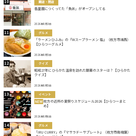
開店・閉店
香里園につくってた「魚丼」がオープンしてる
2026年8月3日
グルメ
「ラーメンひふみ」の『Wスープラーメン 塩』（枚方市渚西）
【ひらつーグルメ】
2026年8月5日
クイズ
昭和27年にひらかた温泉を訪れた銀幕のスターは？【ひらかた
クイズ】
2026年8月5日
イベント
枚方の近所の夏祭りスケジュール2026【ひらつーまと
NEW
め】
2026年8月6日
グルメ
「IRU CURRY」の『マサラドーサプレート』（枚方市南楠葉）