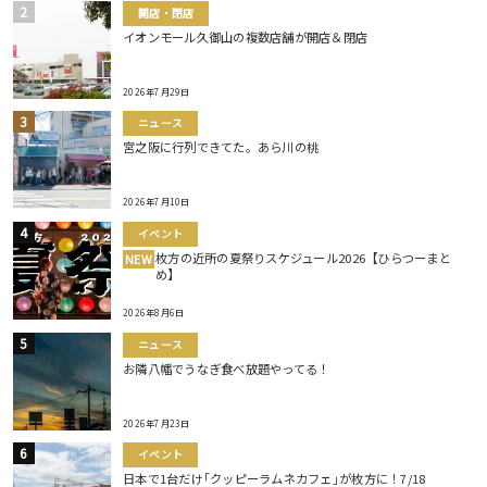
開店・閉店
イオンモール久御山の複数店舗が開店＆閉店
2026年7月29日
ニュース
宮之阪に行列できてた。あら川の桃
2026年7月10日
イベント
枚方の近所の夏祭りスケジュール2026【ひらつーまと
NEW
め】
2026年8月6日
ニュース
お隣八幡でうなぎ食べ放題やってる！
2026年7月23日
イベント
日本で1台だけ｢クッピーラムネカフェ｣が枚方に！7/18