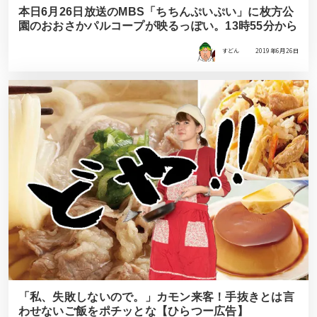
本日6月26日放送のMBS「ちちんぷいぷい」に枚方公
園のおおさかパルコープが映るっぽい。13時55分から
すどん
2019年6月26日
「私、失敗しないので。」カモン来客！手抜きとは言
わせないご飯をポチッとな【ひらつー広告】