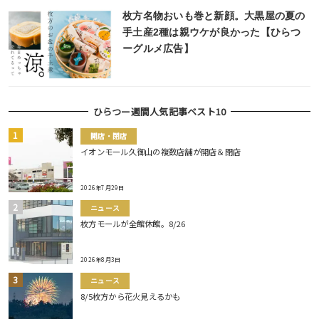
枚方名物おいも巻と新顔。大黒屋の夏の
手土産2種は親ウケが良かった【ひらつ
ーグルメ広告】
ひらつー週間人気記事ベスト10
開店・閉店
イオンモール久御山の複数店舗が開店＆閉店
2026年7月29日
ニュース
枚方モールが全館休館。8/26
2026年8月3日
ニュース
8/5枚方から花火見えるかも