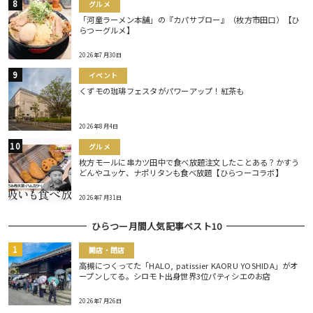
グルメ
「河童ラーメン本舗」の『カパサブロー』（枚方市田口）【ひ
らつーグルメ】
2026年7月30日
イベント
くずモの珈琲フェスタがパワーアップ！紅茶も
2026年8月4日
グルメ
枚方モールに串カツ田中で食べ放題注文したことある？かすう
どんやユッケ、ナポリタンも食べ放題【ひらつーコラボ】
2026年7月31日
ひらつー月間人気記事ベスト10
開店・閉店
高槻につくってた「HALO, patissier KAORU YOSHIDA」がオ
ープンしてる。シロモト出身世界3位パティシエのお店
2026年7月26日