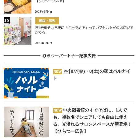
【ひらつーグルメ】
2026年8月4日
開店・閉店
旧1号線ぞい三栗に「キャラめる」ってカプセルトイのお店がで
きてる
2026年8月3日
ひらつーパートナー記事広告
8/7(金)・8(土)の夜はバルナイ
PR
NEW
ト
中央図書館のすぐそばに、1人で
NEW
も、複数名でシェアしても自由に使え
る、光溢れるサロンスペースが新登場！
【ひらつー広告】