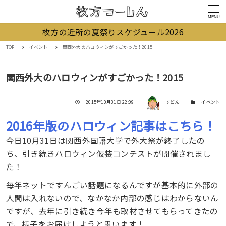
MENU
枚方の近所の夏祭りスケジュール2026
TOP
イベント
関西外大のハロウィンがすごかった！2015
関西外大のハロウィンがすごかった！2015
著者
投稿日
カテゴリー
2015年10月31日 22:09
すどん
イベント
2016年版のハロウィン記事はこちら！
今日10月31日は関西外国語大学で外大祭が終了したの
ち、引き続きハロウィン仮装コンテストが開催されまし
た！
毎年ネットですんごい話題になるんですが基本的に外部の
人間は入れないので、なかなか内部の感じはわからないん
ですが、去年に引き続き今年も取材させてもらってきたの
で、様子をお届けしようと思います！