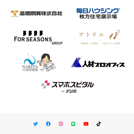
Twitter
Facebook
Instagram
LINE
You Tube
TikTok