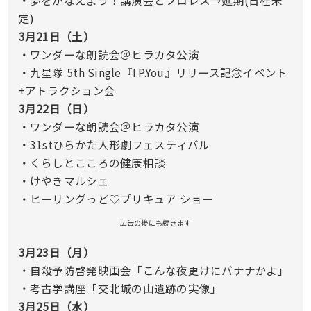
・夢をかなえよう！講演会とプロレス→延期(日程未
定)
3月21日（土）
・ワンダーな朗読会＠ヒラカタ公演
・九星隊 5th Single『I.P.You』リリース記念イベント
+アトラクション会
3月22日（日）
・ワンダーな朗読会＠ヒラカタ公演
・31stひらかた人形劇フェスティバル
・くらしとこころの健康相談
・けやきマルシェ
・ヒーリングっど♡プリキュア ショー
広告の後にも続きます
3月23日（月）
・自殺予防啓発映画会「こんな夜更けにバナナかよ」
・考古学講座「交北城の山遺跡の実像」
3月25日（水）