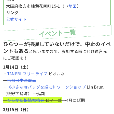
大阪府枚方市楠葉花園町15-1（→
地図
）
リンク
公式サイト
イベント一覧
ひらつーが把握していないだけで、中止のイベ
ントもある
と思いますので、参加する前にぜひ運営元
にご確認を！
3月14日（土）
・
TANEBI フリーライブ
ビオルネ
・
京都日本酒電車
・
《小さな麻バッグを編む》ワークショップ
Lin Brun.
（牧野下島町）
→延期
・
ひらかた相続勉強会
ビィーゴ
→4月に延期
3月15日（日）