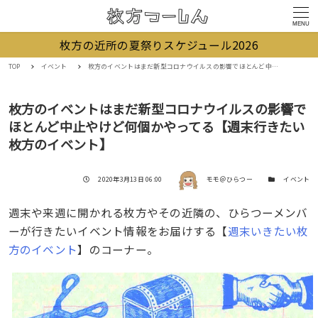
MENU
枚方の近所の夏祭りスケジュール2026
TOP
イベント
枚方のイベントはまだ新型コロナウイルスの影響でほとんど中止やけど何個かやってる【週末行きたい枚方のイベント】
枚方のイベントはまだ新型コロナウイルスの影響で
ほとんど中止やけど何個かやってる【週末行きたい
枚方のイベント】
著者
投稿日
カテゴリー
2020年3月13日 06:00
モモ＠ひらつー
イベント
週末や来週に開かれる枚方やその近隣の、ひらつーメンバ
ーが行きたいイベント情報をお届けする【
週末いきたい枚
方のイベント
】のコーナー。