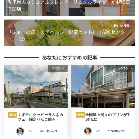
香里園のカジュアルフレンチ「リュメルライゼ」が4月5日
で閉店…
新しい投稿
「ふぉーの店」の『ヘルシー野菜セット』（ABCセンタ
ー）【ひ…
あなたにおすすめの記事
イベント
イベント
くずモにクッピーラムネカ
全国津々浦々のプリンがT-
NEW
NEW
フェ！限定りんご飴も
SITEに
フク
2026年8月7日
フク
2026年8月7日