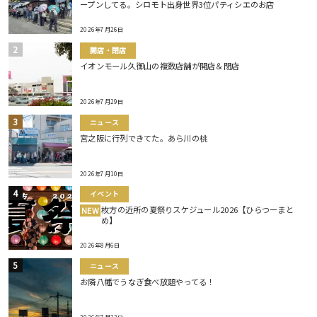
ープンしてる。シロモト出身世界3位パティシエのお店
2026年7月26日
開店・閉店
イオンモール久御山の複数店舗が開店＆閉店
2026年7月29日
ニュース
宮之阪に行列できてた。あら川の桃
2026年7月10日
イベント
枚方の近所の夏祭りスケジュール2026【ひらつーまと
NEW
め】
2026年8月6日
ニュース
お隣八幡でうなぎ食べ放題やってる！