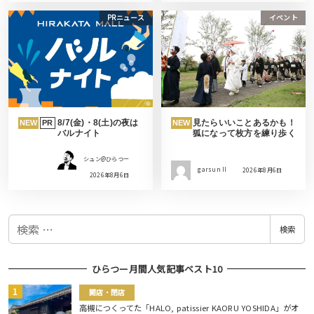
PRニュース
イベント
8/7(金)・8(土)の夜は
見たらいいことあるかも！
NEW
PR
NEW
バルナイト
狐になって枚方を練り歩く
シュン@ひらつー
garsun II
2026年8月6日
2026年8月6日
検
検索
索
ひらつー月間人気記事ベスト10
開店・閉店
高槻につくってた「HALO, patissier KAORU YOSHIDA」がオ