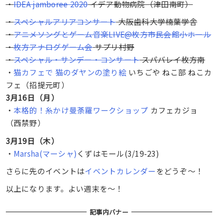
・
IDEA jamboree 2020
イデア動物病院（津田南町）
・
スペシャルアリアコンサート
大阪歯科大学楠葉学舎
・
アニメソングとゲーム音楽LIVE@枚方市民会館小ホール
・
枚方アナログゲーム会
サプリ村野
・
スペシャル・サンデー・コンサート
スパバレイ枚方南
・
猫カフェで 猫のダヤンの塗り絵
いちごや ねこ部 ねこカ
フェ（招提元町）
3月16日（月）
・
本格的！糸かけ曼荼羅ワークショップ
カフェカジョ
（西禁野）
3月19日（木）
・
Marsha(マーシャ)
くずはモール(3/19-23)
さらに先のイベントは
イベントカレンダー
をどうぞ〜！
以上になります。よい週末を〜！
記事内バナー