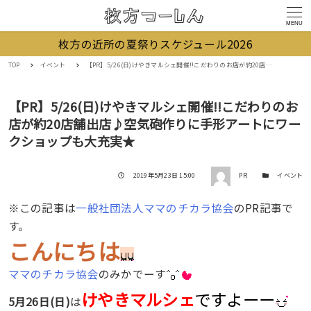
MENU
枚方の近所の夏祭りスケジュール2026
TOP
イベント
【PR】5/26(日)けやきマルシェ開催!!こだわりのお店が約20店舗出店♪空気砲作りに手形アートにワークショップも大充実★
【PR】5/26(日)けやきマルシェ開催!!こだわりのお
店が約20店舗出店♪空気砲作りに手形アートにワー
クショップも大充実★
著者
投稿日
カテゴリー
2019年5月23日 15:00
PR
イベント
※この記事は
一般社団法人ママのチカラ協会
のPR記事で
す。
こんにちは
ママのチカラ協会
のみかでーす
けやきマルシェ
ですよーー
5月26日(日)
は