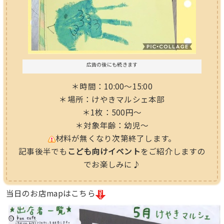
広告の後にも続きます
＊時間：10:00～15:00
＊場所：けやきマルシェ本部
＊1枚：500円～
＊対象年齢：幼児～
材料が無くなり次第終了します。
記事後半でも
こども向けイベント
をご紹介しますの
でお楽しみに♪
当日のお店mapはこちら