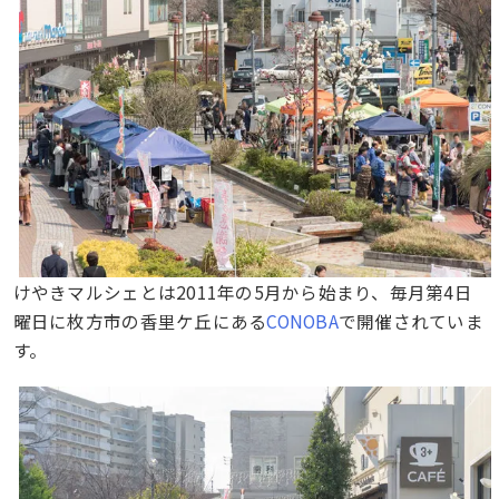
けやきマルシェとは2011年の5月から始まり、毎月第4日
曜日に枚方市の香里ケ丘にある
CONOBA
で開催されていま
す。