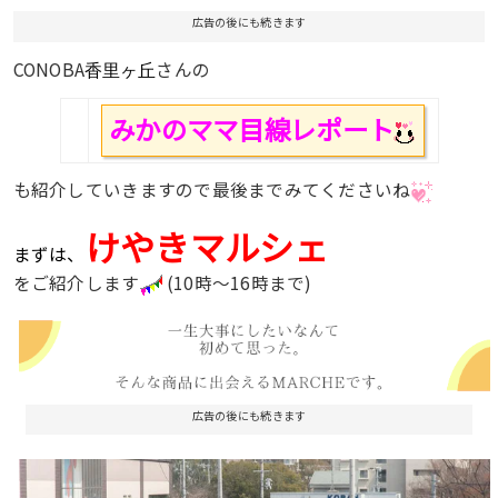
広告の後にも続きます
CONOBA
さんの
香里ヶ丘
みかのママ目線レポート
も紹介していきますので最後までみてくださいね
けや
きマ
ルシェ
まずは、
をご紹介します
(10時～16時まで)
広告の後にも続きます