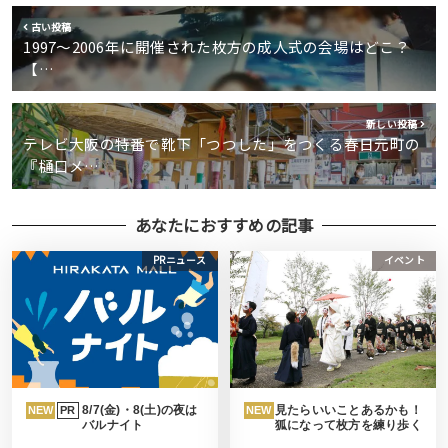
古い投稿
1997〜2006年に開催された枚方の成人式の会場はどこ？
【…
新しい投稿
テレビ大阪の特番で靴下「つつした」をつくる春日元町の
『樋口メ…
あなたにおすすめの記事
PRニュース
イベント
8/7(金)・8(土)の夜は
見たらいいことあるかも！
NEW
PR
NEW
バルナイト
狐になって枚方を練り歩く