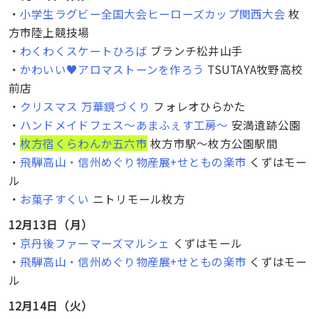
・
小学生ラグビー全国大会ヒーローズカップ関西大会
枚
方市陸上競技場
・
わくわくスケートひろば
ブランチ松井山手
・
かわいい♥️アロマストーンを作ろう
TSUTAYA牧野高校
前店
・
クリスマス 万華鏡づくり
フォレオひらかた
・
ハンドメイドフェス～あまふぇす工房～
安満遺跡公園
・
枚方宿くらわんか五六市
枚方市駅〜枚方公園駅間
・
飛騨高山・信州めぐり物産展+せともの楽市
くずはモー
ル
・
お菓子すくい
ニトリモール枚方
12月13日（月）
・
京丹後ファーマーズマルシェ
くずはモール
・
飛騨高山・信州めぐり物産展+せともの楽市
くずはモー
ル
12月14日（火）