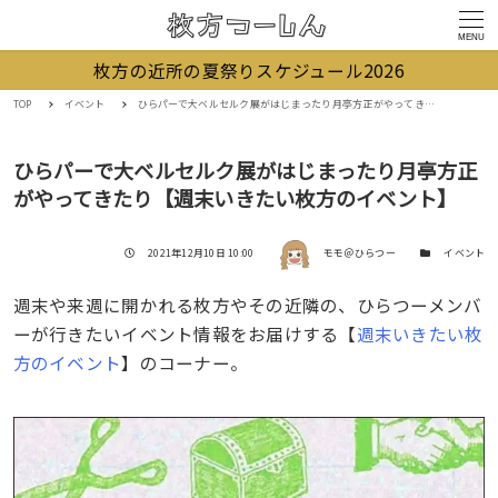
MENU
枚方の近所の夏祭りスケジュール2026
TOP
イベント
ひらパーで大ベルセルク展がはじまったり月亭方正がやってきたり【週末いきたい枚方のイベント】
ひらパーで大ベルセルク展がはじまったり月亭方正
がやってきたり【週末いきたい枚方のイベント】
著者
投稿日
カテゴリー
2021年12月10日 10:00
モモ＠ひらつー
イベント
週末や来週に開かれる枚方やその近隣の、ひらつーメンバ
ーが行きたいイベント情報をお届けする【
週末いきたい枚
方のイベント
】のコーナー。