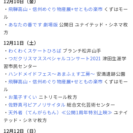
12月10日（金）
・
飛騨高山・信州めぐり物産展+せともの楽市
くずはモー
ル
・
あなたの番です 劇場版
公開日 ユナイテッド・シネマ枚
方
12月11日（土）
・
わくわくスケートひろば
ブランチ松井山手
・
つだクリスマススペシャルコンサート2021
津田生涯学
習市民センター
・
ハンドメイドフェス～あまふぇす工房～
安満遺跡公園
・
飛騨高山・信州めぐり物産展+せともの楽市
くずはモー
ル
・
お菓子すくい
ニトリモール枚方
・
佐野真弓ピアノリサイタル
総合文化芸術センター
・
天外者（てんがらもん）≪公開1周年特別上映≫
ユナイ
テッド・シネマ枚方
12月12日（日）