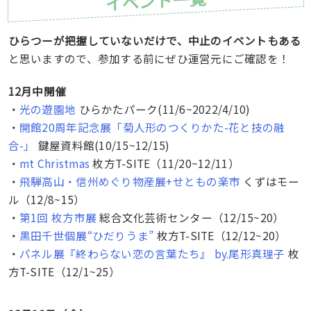
イベント一覧
ひらつーが把握していないだけで、中止のイベントもある
と思いますので、参加する前にぜひ運営元にご確認を！
12月中開催
・
光の遊園地
ひらかたパーク(11/6~2022/4/10)
・
開館20周年記念展「菊人形のつくりかた-花と技の融
合-」
鍵屋資料館(10/15~12/15)
・
mt Christmas
枚方T-SITE（11/20~12/11）
・
飛騨高山・信州めぐり物産展+せともの楽市
くずはモー
ル（12/8~15）
・
第1回 枚方市展
総合文化芸術センター（12/15~20）
・
黒田千世個展“ひだりうま”
枚方T-SITE（12/12~20）
・
パネル展『終わらない恋の言葉たち』 by.尾形真理子
枚
方T-SITE（12/1~25）