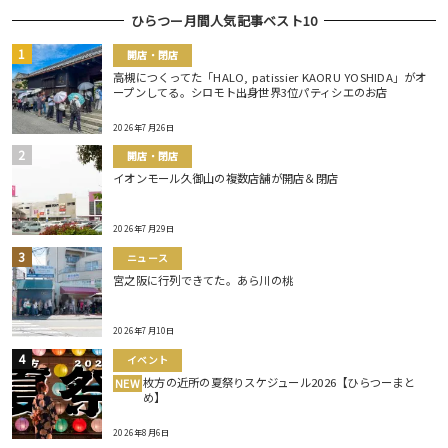
ひらつー月間人気記事ベスト10
開店・閉店
高槻につくってた「HALO, patissier KAORU YOSHIDA」がオ
ープンしてる。シロモト出身世界3位パティシエのお店
2026年7月26日
開店・閉店
イオンモール久御山の複数店舗が開店＆閉店
2026年7月29日
ニュース
宮之阪に行列できてた。あら川の桃
2026年7月10日
イベント
枚方の近所の夏祭りスケジュール2026【ひらつーまと
NEW
め】
2026年8月6日