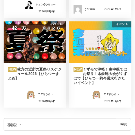
シュン@ひらつー
garsun II
2026年8月6日
2026年8月6日
イベント
イベント
枚方の近所の夏祭りスケジ
くずモで津軽！南中振では
NEW
NEW
ュール2026【ひらつーま
お祭り！水鉄砲大会がくず
とめ】
はで【ひらつー的今週末行きた
いイベント】
モモ＠ひらつー
モモ＠ひらつー
2026年8月6日
2026年8月6日
検
検索
索