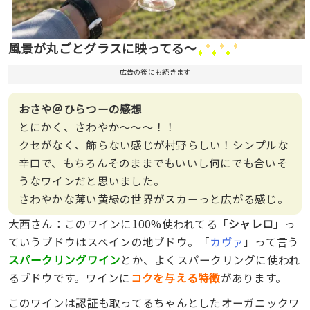
風景が丸ごとグラスに映ってる〜
広告の後にも続きます
おさや＠ひらつーの感想
とにかく、さわやか〜〜〜！！
クセがなく、飾らない感じが村野らしい！シンプルな
辛口で、もちろんそのままでもいいし何にでも合いそ
うなワインだと思いました。
さわやかな薄い黄緑の世界がスカーっと広がる感じ。
大西さん：このワインに100%使われてる「
シャレロ
」っ
ていうブドウはスペインの地ブドウ。「
カヴァ
」って言う
スパークリングワイン
とか、よくスパークリングに使われ
るブドウです。ワインに
コクを与える特徴
があります。
このワインは認証も取ってるちゃんとしたオーガニックワ