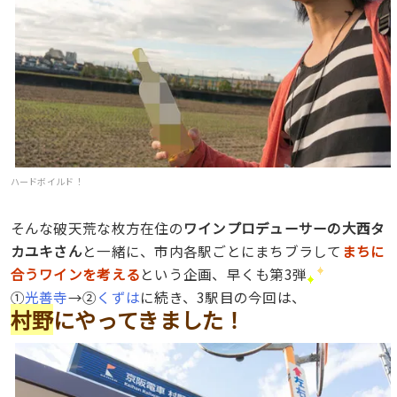
ハードボイルド！
そんな破天荒な枚方在住の
ワインプロデューサーの大西タ
カユキさん
と一緒に、市内各駅ごとにまちブラして
まちに
合うワインを考える
という企画、早くも第3弾
①
光善寺
→②
くずは
に続き、3駅目の今回は、
村野
にやってきました！