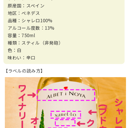
原産国：スペイン
地区：ペネデス
品種：シャレロ100%
アルコール度数：13%
容量：750ml
種類
：スティル（非発砲）
色：白
味わい：辛口
【ラベルの読み方】