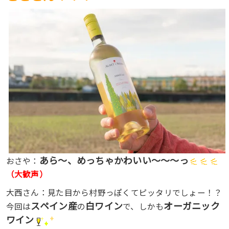
あら〜、めっちゃかわいい〜〜〜っ
おさや：
（大歓声）
大西さん：見た目から村野っぽくてピッタリでしょー！？
スペイン産
白ワイン
オーガニック
今回は
の
で、しかも
ワイン