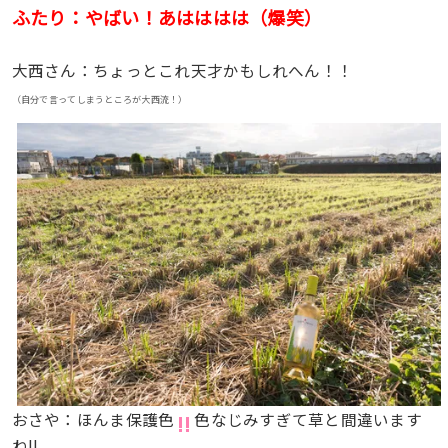
ふたり：やばい！あはははは（爆笑）
大西さん：ちょっとこれ天才かもしれへん！！
（自分で言ってしまうところが大西流！）
おさや：ほんま保護色
色なじみすぎて草と間違います
ね!!