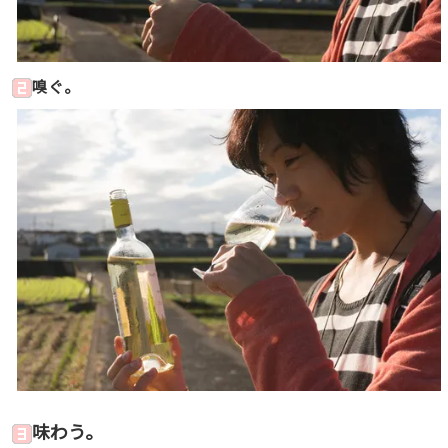
嗅ぐ。
味わう。