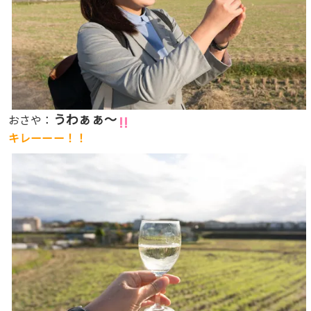
うわぁぁ〜
おさや：
キレーーー！！