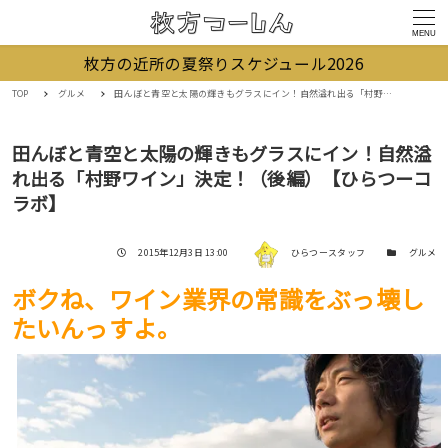
MENU
枚方の近所の夏祭りスケジュール2026
TOP
グルメ
田んぼと青空と太陽の輝きもグラスにイン！自然溢れ出る「村野ワイン」決定！（後編）【ひらつーコラボ】
田んぼと青空と太陽の輝きもグラスにイン！自然溢
れ出る「村野ワイン」決定！（後編）【ひらつーコ
ラボ】
著者
投稿日
カテゴリー
2015年12月3日 13:00
ひらつースタッフ
グルメ
ボクね、ワイン業界の常識をぶっ壊し
たいんっすよ。