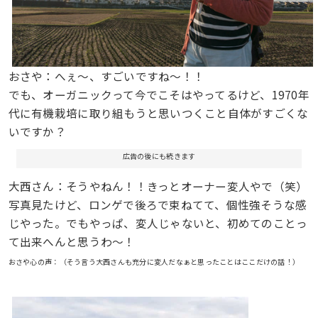
おさや：へぇ〜、すごいですね〜！！
でも、オーガニックって今でこそはやってるけど、1970年
代に有機栽培に取り組もうと思いつくこと自体がすごくな
いですか？
広告の後にも続きます
大西さん：そうやねん！！きっとオーナー変人やで（笑）
写真見たけど、ロンゲで後ろで束ねてて、個性強そうな感
じやった。でもやっぱ、変人じゃないと、初めてのことっ
て出来へんと思うわ〜！
おさや心の声：（そう言う大西さんも充分に変人だなぁと思ったことはここだけの話！）