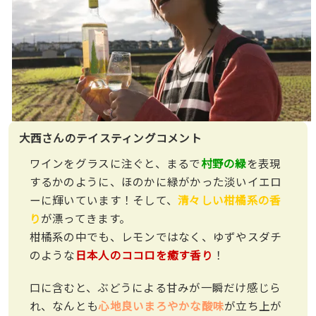
大西さんのテイスティングコメント
ワインをグラスに注ぐと、まるで
村野の緑
を表現
するかのように、ほのかに緑がかった淡いイエロ
ーに輝いています！そして、
清々しい柑橘系の香
り
が漂ってきます。
柑橘系の中でも、レモンではなく、ゆずやスダチ
のような
日本人のココロを癒す香り
！
口に含むと、ぶどうによる甘みが一瞬だけ感じら
れ、なんとも
心地良いまろやかな酸味
が立ち上が