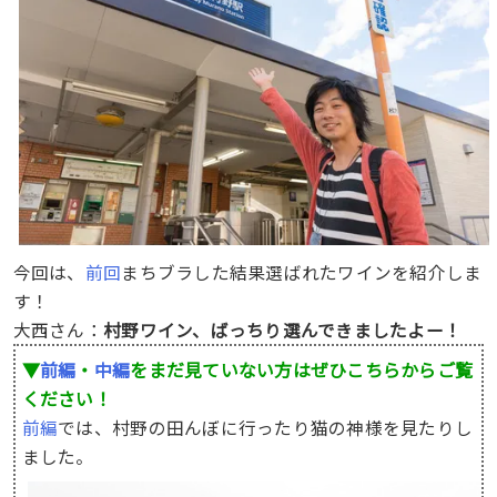
今回は、
前回
まちブラした結果選ばれたワインを紹介しま
す！
大西さん：
村野ワイン、ばっちり選んできましたよー！
▼
前編
・
中編
をまだ見ていない方はぜひこちらからご覧
ください！
前編
では、村野の田んぼに行ったり猫の神様を見たりし
ました。