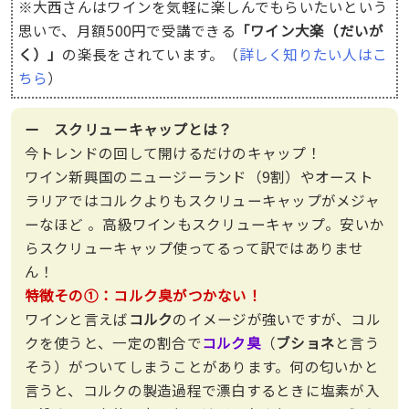
※大西さんはワインを気軽に楽しんでもらいたいという
思いで、月額500円で受講できる
「ワイン大楽（だいが
く）」
の楽長をされています。（
詳しく知りたい人はこ
ちら
）
ー スクリューキャップとは？
今トレンドの回して開けるだけのキャップ！
ワイン新興国のニュージーランド（9割）やオースト
ラリアではコルクよりもスクリューキャップがメジャ
ーなほど 。高級ワインもスクリューキャップ。安いか
らスクリューキャップ使ってるって訳ではありませ
ん！
特徴その①：コルク臭がつかない！
ワインと言えば
コルク
のイメージが強いですが、コル
クを使うと、一定の割合で
コルク臭
（
ブショネ
と言う
そう）がついてしまうことがあります。何の匂いかと
言うと、コルクの製造過程で漂白するときに塩素が入